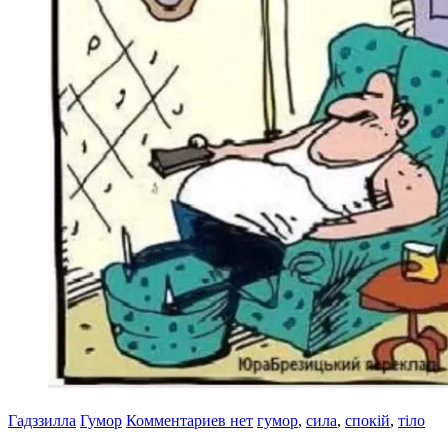
Гадззилла
Гумор
Комментариев нет
гумор
,
сила
,
спокій
,
тіло