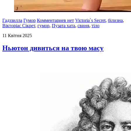
Гадззилла
Гумор
Комментариев нет
Victoria`s Secret
,
білизна
,
Вікторіас Сікрет
,
гумор
,
Пузата хата
,
свиня
,
тіло
11 Квітня 2025
Ньютон дивиться на твою масу