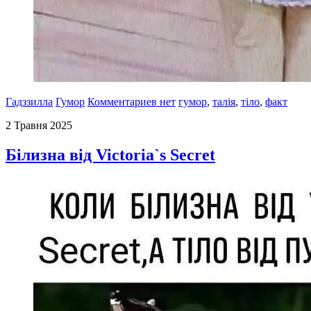
Гадззилла
Гумор
Комментариев нет
гумор
,
талія
,
тіло
,
факт
2 Травня 2025
Білизна від Victoria`s Secret