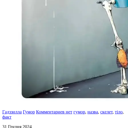
Гадззилла
Гумор
Комментариев нет
гумор
,
назва
,
скелет
,
тіло
,
факт
31 Грудня 2024