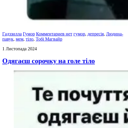
Гадззилла
Гумор
Комментариев нет
гумор
,
депресія
,
Людина-
павук
,
мем
,
тіло
,
Тобі Магвайр
1 Листопада 2024
Одягаєш сорочку на голе тіло