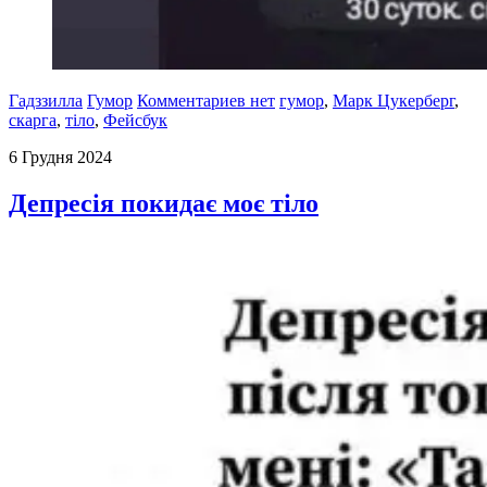
Гадззилла
Гумор
Комментариев нет
гумор
,
Марк Цукерберг
,
скарга
,
тіло
,
Фейсбук
6 Грудня 2024
Депресія покидає моє тіло