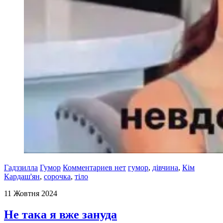
Гадззилла
Гумор
Комментариев нет
гумор
,
дівчина
,
Кім
Кардаш'ян
,
сорочка
,
тіло
11 Жовтня 2024
Не така я вже зануда