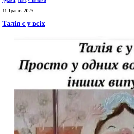
думки
,
тіло
,
чоловіки
11 Травня 2025
Талія є у всіх