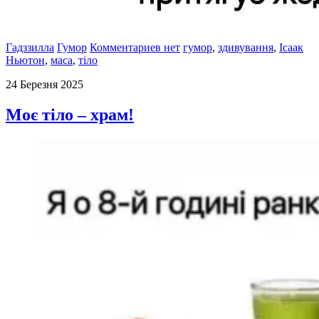
Гадззилла
Гумор
Комментариев нет
гумор
,
здивування
,
Ісаак
Ньютон
,
маса
,
тіло
24 Березня 2025
Моє тіло – храм!