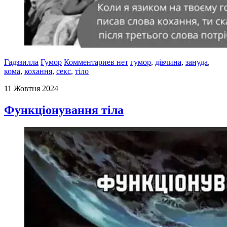
Гадззилла
Гумор
Комментариев нет
гумор
,
дівчина
,
зануда
,
кома
,
кохання
,
секс
,
тіло
11 Жовтня 2024
Функціонування тіла