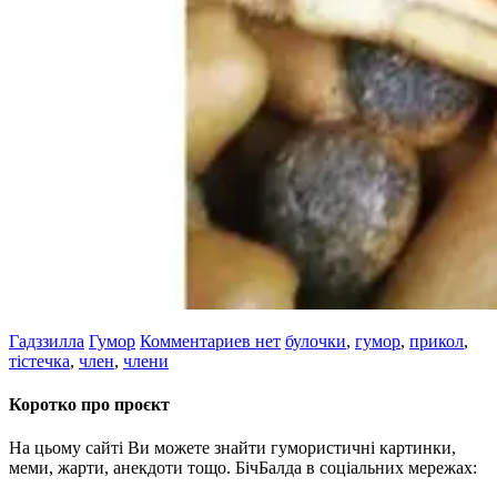
Гадззилла
Гумор
Комментариев нет
булочки
,
гумор
,
прикол
,
тістечка
,
член
,
члени
Коротко про проєкт
На цьому сайті Ви можете знайти гумористичні картинки,
меми, жарти, анекдоти тощо. БічБалда в соціальних мережах: