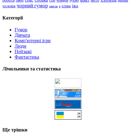
сон
фото
свято
телефон
туалет
цицьки
чорний гумор
чоловік
їжа
школа
я
істина
Категорії
Гумор
Дівчата
Комп'ютерні ігри
Люди
Пейзажі
Фантастика
Лічильники та статистика
Ще трішки