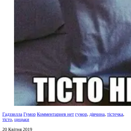
Гадззилла
Гумор
Комментариев нет
гумор
,
дівчина
,
тістечка
,
тісто
,
цицьки
20 Квітня 2019