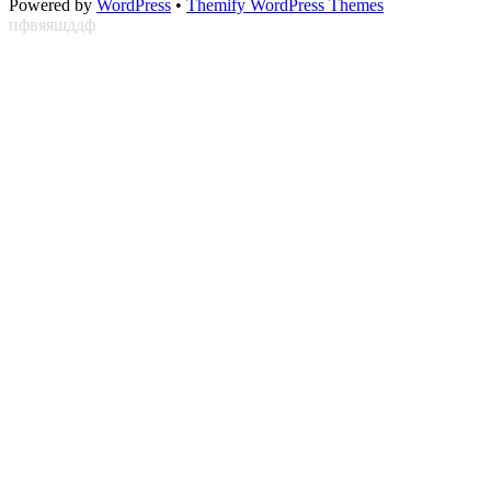
Powered by
WordPress
•
Themify WordPress Themes
пфвяяшддф