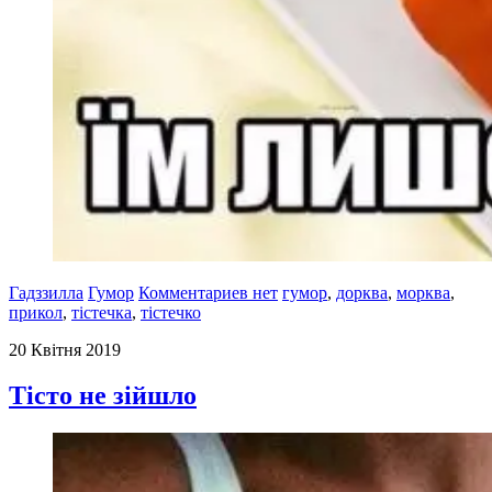
Гадззилла
Гумор
Комментариев нет
гумор
,
дорква
,
морква
,
прикол
,
тістечка
,
тістечко
20 Квітня 2019
Тісто не зійшло