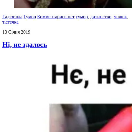
Гадззилла
Гумор
Комментариев нет
гумор
,
дитинство
,
малюк
,
тістечка
13 Січня 2019
Ні, не здалось