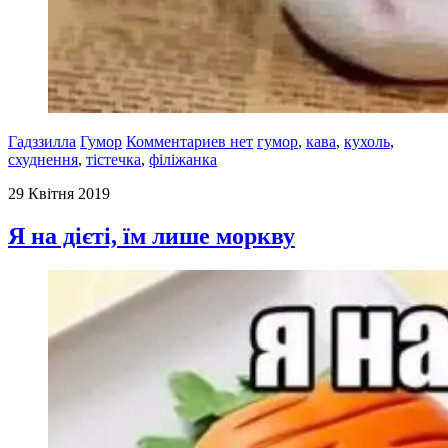
Гадззилла
Гумор
Комментариев нет
гумор
,
кава
,
кухоль
,
схуднення
,
тістечка
,
філіжанка
29 Квітня 2019
Я на дієті, їм лише моркву