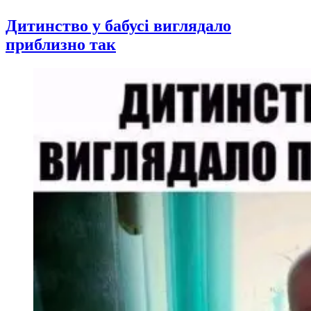
Дитинство у бабусі виглядало
приблизно так