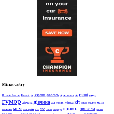
Мітки сайту
гроші
Україна
алкоголь
Віталій Кличко
Новий рік
відпочинок
вік
груди
гумор
дівчина
кіт
дівчата
жінка
життя
мама
дід
лікар
малюк
прикол
мем
приколи
пес
машина
настрій
пиво
порада
ранок
ніч
хлопець
робота
секс
собака
факт