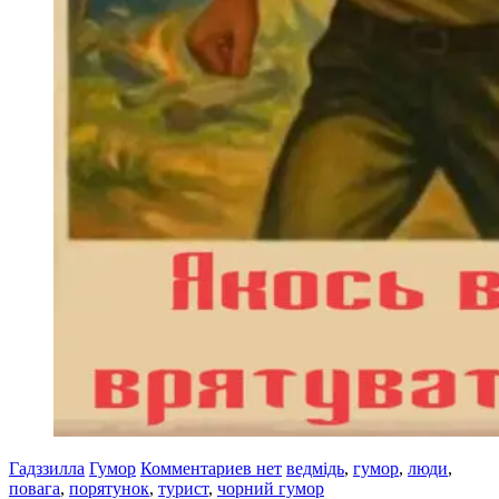
Гадззилла
Гумор
Комментариев нет
ведмідь
,
гумор
,
люди
,
повага
,
порятунок
,
турист
,
чорний гумор