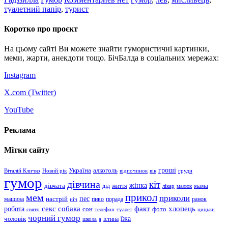
туалетний папір
,
турист
Коротко про проєкт
На цьому сайті Ви можете знайти гумористичні картинки,
меми, жарти, анекдоти тощо. БічБалда в соціальних мережах:
Instagram
X.com (
Twitter
)
YouTube
Реклама
Мітки сайту
гроші
Україна
алкоголь
Віталій Кличко
Новий рік
відпочинок
вік
груди
гумор
дівчина
кіт
дівчата
жінка
життя
мама
дід
лікар
малюк
прикол
мем
приколи
пес
машина
настрій
пиво
порада
ранок
ніч
хлопець
робота
секс
собака
факт
сон
фото
свято
телефон
туалет
цицьки
чорний гумор
чоловік
їжа
школа
я
істина