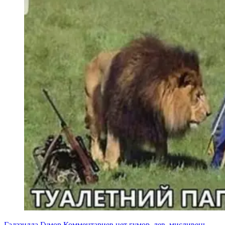
Гадззилла
Гумор
Комментариев нет
гумор
,
лев
,
мисливець
,