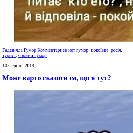
Гадззилла
Гумор
Комментариев нет
гумор
,
покоївка
,
росія
,
турист
,
чорний гумор
10 Серпня 2019
Може варто сказати їм, що я тут?