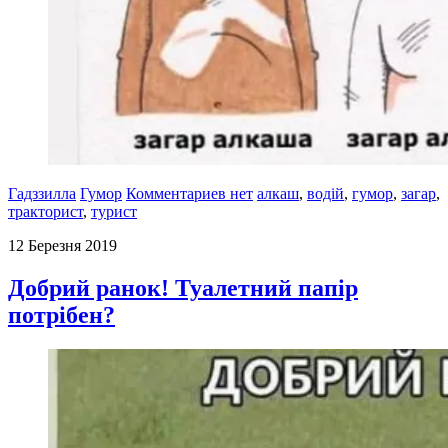
Гадззилла
Гумор
Комментариев нет
алкаш
,
водій
,
гумор
,
загар
,
тракторист
,
турист
12 Березня 2019
Добрий ранок! Туалетний папір
потрібен?