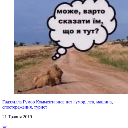
Гадззилла
Гумор
Комментариев нет
гумор
,
лев
,
машина
,
спостереження
,
турист
21 Травня 2019