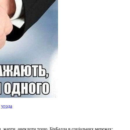
,
угода
, жарти, анекдоти тощо. БічБалда в соціальних мережах: