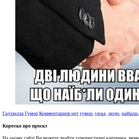
Гадззилла
Гумор
Комментариев нет
гумор
,
ідеал
,
люди
,
наїбали
Коротко про проєкт
На цьому сайті Ви можете знайти гумористичні картинки, меми