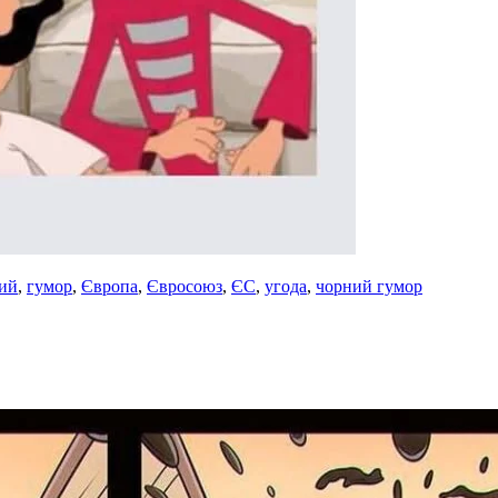
ий
,
гумор
,
Європа
,
Євросоюз
,
ЄС
,
угода
,
чорний гумор