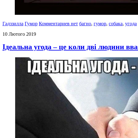
Гадззилла
Гумор
Комментариев нет
багно
,
гумор
,
собака
,
угода
10 Лютого 2019
Ідеальна угода – це коли дві людини вв