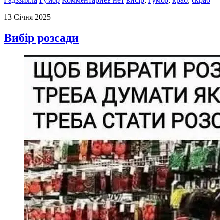
Гадззилла
Гумор
Комментариев нет
вибір
,
гумор
,
краб
,
скраб
13 Січня 2025
Вибір розсади