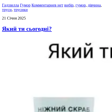
Гадззилла
Гумор
Комментариев нет
вибір
,
гумор
,
дівчина
,
труси
,
трусики
21 Січня 2025
Який ти сьогодні?