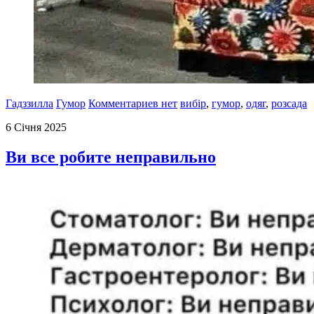
Гадззилла
Гумор
Комментариев нет
вибір
,
гумор
,
одяг
,
розсада
6 Січня 2025
Ви все робите неправильно