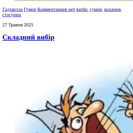
Гадззилла
Гумор
Комментариев нет
вибір
,
гумор
,
кохання
,
стосунки
27 Травня 2025
Складний вибір