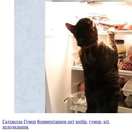
Гадззилла
Гумор
Комментариев нет
вибір
,
гумор
,
кіт
,
холодильник