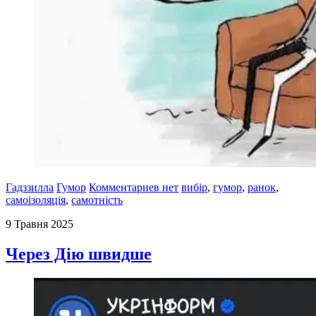
Гадззилла
Гумор
Комментариев нет
вибір
,
гумор
,
ранок
,
самоізоляція
,
самотність
9 Травня 2025
Через Дію швидше