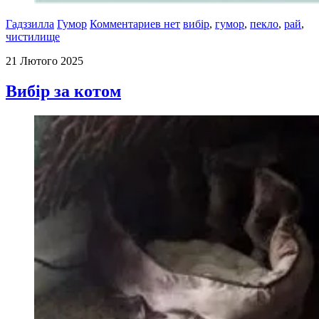
Гадззилла
Гумор
Комментариев нет
вибір
,
гумор
,
пекло
,
рай
,
чистилище
21 Лютого 2025
Вибір за котом