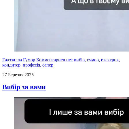
Гадззилла
Гумор
Комментариев нет
вибір
,
гумор
,
електрик
,
кондитер
,
професія
,
сапер
27 Березня 2025
Вибір за вами