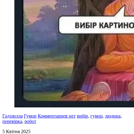
Гадззилла
Гумор
Комментариев нет
вибір
,
гумор
,
людина
,
перевірка
,
робот
5 Квітня 2025