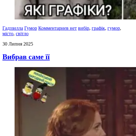
Гадззилла
Гумор
Комментариев нет
вибір
,
графік
,
гумор
,
місто
,
світло
30 Липня 2025
Вибрав саме її