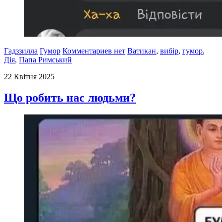
Гадззилла
Гумор
Комментариев нет
Ватикан
,
вибір
,
гумор
,
Дія
,
Папа Римський
22 Квітня 2025
Що робить нас людьми?