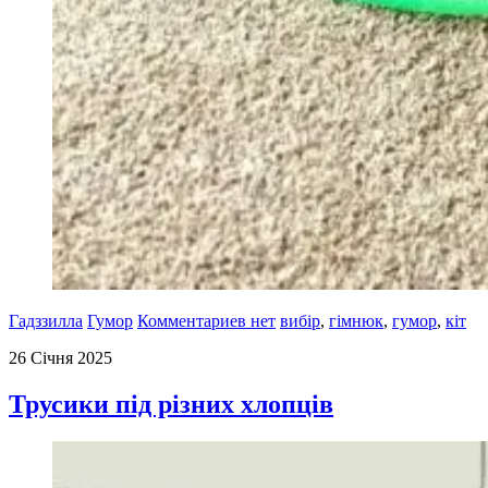
Гадззилла
Гумор
Комментариев нет
вибір
,
гімнюк
,
гумор
,
кіт
26 Січня 2025
Трусики під різних хлопців