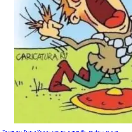
Гадззилла
Гумор
Комментариев нет
вибір
,
горілка
,
гумор
,