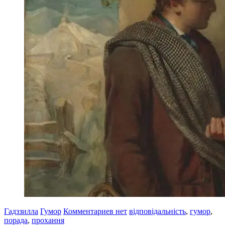
Гадззилла
Гумор
Комментариев нет
відповідальність
,
гумор
,
порада
,
прохання