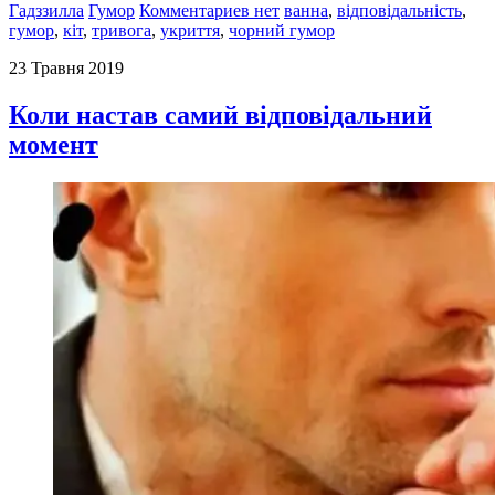
Гадззилла
Гумор
Комментариев нет
ванна
,
відповідальність
,
гумор
,
кіт
,
тривога
,
укриття
,
чорний гумор
23 Травня 2019
Коли настав самий відповідальний
момент