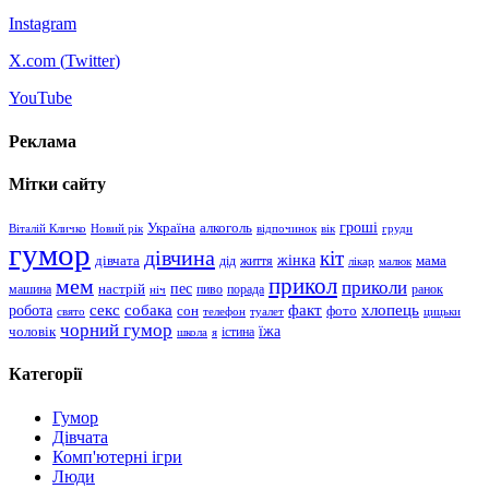
Instagram
X.com (
Twitter
)
YouTube
Реклама
Мітки сайту
гроші
Україна
алкоголь
Віталій Кличко
Новий рік
відпочинок
вік
груди
гумор
дівчина
кіт
дівчата
жінка
життя
мама
дід
лікар
малюк
прикол
мем
приколи
пес
машина
настрій
пиво
порада
ранок
ніч
хлопець
робота
секс
собака
факт
сон
фото
свято
телефон
туалет
цицьки
чорний гумор
чоловік
їжа
школа
я
істина
Категорії
Гумор
Дівчата
Комп'ютерні ігри
Люди