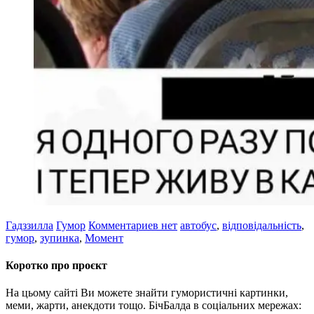
Гадззилла
Гумор
Комментариев нет
автобус
,
відповідальність
,
гумор
,
зупинка
,
Момент
Коротко про проєкт
На цьому сайті Ви можете знайти гумористичні картинки,
меми, жарти, анекдоти тощо. БічБалда в соціальних мережах: