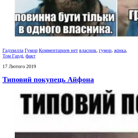
Гадззилла
Гумор
Комментариев нет
власник
,
гумор
,
жінка
,
Том Гарді
,
факт
17 Лютого 2019
Типовий покупець Айфона