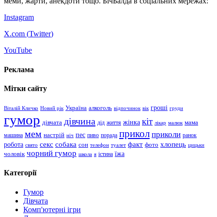
меми, жарти, анекдоти тощо. БічБалда в соціальних мережах:
Instagram
X.com (
Twitter
)
YouTube
Реклама
Мітки сайту
гроші
Україна
алкоголь
Віталій Кличко
Новий рік
відпочинок
вік
груди
гумор
дівчина
кіт
дівчата
жінка
життя
мама
дід
лікар
малюк
прикол
мем
приколи
пес
машина
настрій
пиво
порада
ранок
ніч
хлопець
робота
секс
собака
факт
сон
фото
свято
телефон
туалет
цицьки
чорний гумор
чоловік
їжа
школа
я
істина
Категорії
Гумор
Дівчата
Комп'ютерні ігри