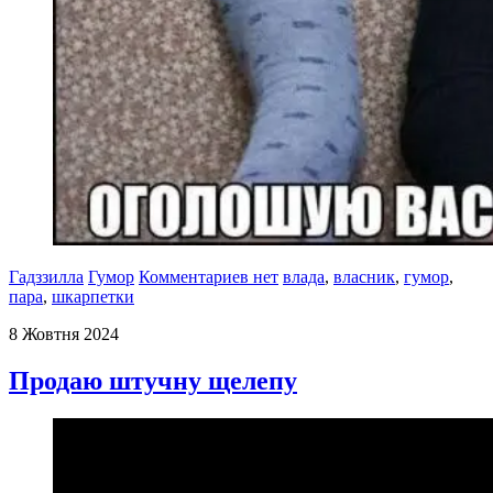
Гадззилла
Гумор
Комментариев нет
влада
,
власник
,
гумор
,
пара
,
шкарпетки
8 Жовтня 2024
Продаю штучну щелепу