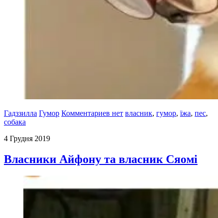
Гадззилла
Гумор
Комментариев нет
власник
,
гумор
,
їжа
,
пес
,
собака
4 Грудня 2019
Власники Айфону та власник Сяомі