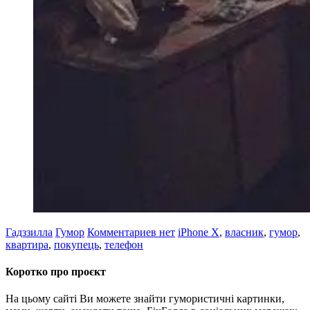
Гадззилла
Гумор
Комментариев нет
iPhone X
,
власник
,
гумор
,
квартира
,
покупець
,
телефон
Коротко про проєкт
На цьому сайті Ви можете знайти гумористичні картинки,