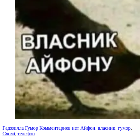
Гадззилла
Гумор
Комментариев нет
Айфон
,
власник
,
гумор
,
Сяомі
,
телефон