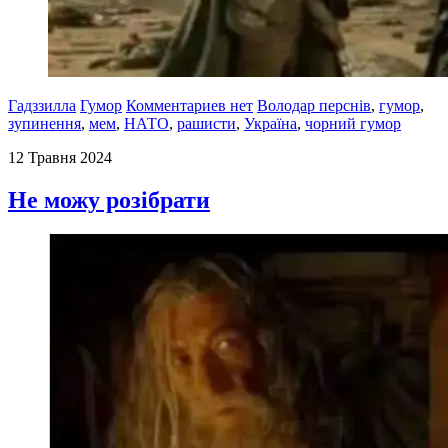
Гадззилла
Гумор
Комментариев нет
Володар перснів
,
гумор
,
зупинення
,
мем
,
НАТО
,
рашисти
,
Україна
,
чорний гумор
12 Травня 2024
Не можу розібрати