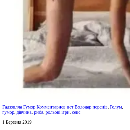
Гадззилла
Гумор
Комментариев нет
Володар перснів
,
Ґолум
,
гумор
,
дівчина
,
риба
,
рольові ігри
,
секс
1 Березня 2019