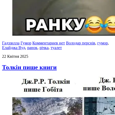
Гадззилла
Гумор
Комментариев нет
Володар перснів
,
гумор
,
Елайджа Вуд
,
ранок
,
річка
,
туалет
22 Квітня 2025
Толкін пише книги