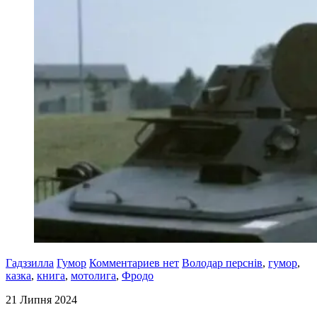
Гадззилла
Гумор
Комментариев нет
Володар перснів
,
гумор
,
казка
,
книга
,
мотолига
,
Фродо
21 Липня 2024