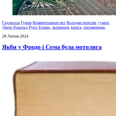
Гадззилла
Гумор
Комментариев нет
Володар перснів
,
гумор
,
Джон Рональд Руел Толкін
,
залізниця
,
книга
,
письменник
28 Липня 2024
Якби у Фродо і Сема була мотолига