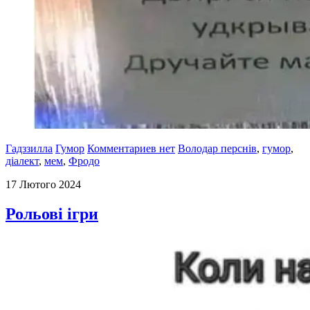
Гадззилла
Гумор
Комментариев нет
Володар перснів
,
гумор
,
діалект
,
мем
,
Фродо
17 Лютого 2024
Рольові ігри