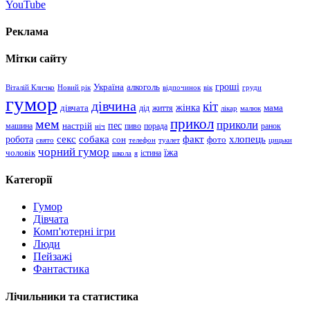
YouTube
Реклама
Мітки сайту
гроші
Україна
алкоголь
Віталій Кличко
Новий рік
відпочинок
вік
груди
гумор
дівчина
кіт
дівчата
жінка
життя
мама
дід
лікар
малюк
прикол
мем
приколи
пес
машина
настрій
пиво
порада
ранок
ніч
хлопець
робота
секс
собака
факт
сон
фото
свято
телефон
туалет
цицьки
чорний гумор
чоловік
їжа
школа
я
істина
Категорії
Гумор
Дівчата
Комп'ютерні ігри
Люди
Пейзажі
Фантастика
Лічильники та статистика