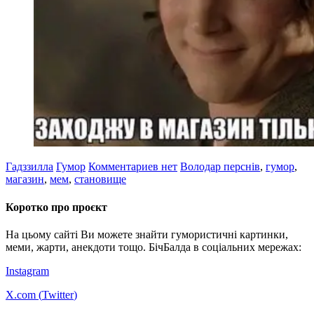
Гадззилла
Гумор
Комментариев нет
Володар перснів
,
гумор
,
магазин
,
мем
,
становище
Коротко про проєкт
На цьому сайті Ви можете знайти гумористичні картинки,
меми, жарти, анекдоти тощо. БічБалда в соціальних мережах:
Instagram
X.com (
Twitter
)