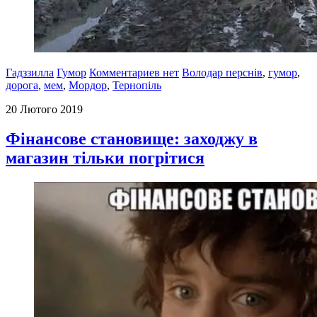
Гадззилла
Гумор
Комментариев нет
Володар перснів
,
гумор
,
дорога
,
мем
,
Мордор
,
Тернопіль
20 Лютого 2019
Фінансове становище: заходжу в
магазин тільки погрітися