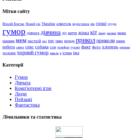
Мітки сайту
гроші
Україна
алкоголь
Віталій Кличко
Новий рік
відпочинок
вік
груди
гумор
дівчина
кіт
дівчата
жінка
життя
мама
дід
лікар
малюк
прикол
мем
приколи
пес
машина
настрій
пиво
порада
ранок
ніч
хлопець
робота
секс
собака
факт
сон
фото
свято
телефон
туалет
цицьки
чорний гумор
чоловік
їжа
школа
я
істина
Категорії
Гумор
Дівчата
Комп'ютерні ігри
Люди
Пейзажі
Фантастика
Лічильники та статистика