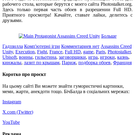
рабочего стола, которые берутся с моего сайта Photostalker.org.
Здесь только первая часть обоев в разрешении Full HD.
Приятного просмотра! Качайте, ставьте лайки, делитесь с
друзьями.
Больше
Гадззилла
Комп'ютерні ігри
Комментариев нет
Assassins Creed
Unity
,
Execution
,
Fight
,
France
,
Full HD
,
game
,
Paris
,
Photostalker
,
Ubisoft
,
воины
,
гильотина
,
заговорщики
,
игра
,
игроки
,
казнь
,
кинжалы
,
лазит по крышам
,
Париж
,
подборка обоев
,
Франция
Коротко про проєкт
На цьому сайті Ви можете знайти гумористичні картинки,
меми, жарти, анекдоти тощо. БічБалда в соціальних мережах:
Instagram
X.com (
Twitter
)
YouTube
Реклама