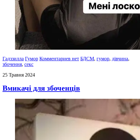
Гадззилла
Гумор
Комментариев нет
БДСМ
,
гумор
,
дівчина
,
збочення
,
секс
25 Травня 2024
Вмикачі для збоченців