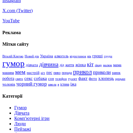
Instagram
X.com (
Twitter
)
YouTube
Реклама
Мітки сайту
гроші
Україна
алкоголь
Віталій Кличко
Новий рік
відпочинок
вік
груди
гумор
дівчина
кіт
дівчата
жінка
життя
мама
дід
лікар
малюк
прикол
мем
приколи
пес
машина
настрій
пиво
порада
ранок
ніч
хлопець
робота
секс
собака
факт
сон
фото
свято
телефон
туалет
цицьки
чорний гумор
чоловік
їжа
школа
я
істина
Категорії
Гумор
Дівчата
Комп'ютерні ігри
Люди
Пейзажі