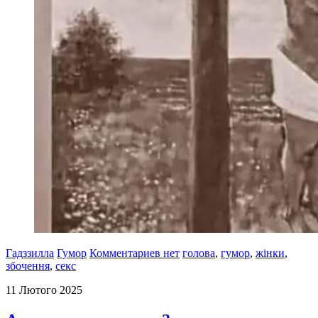
Гадззилла
Гумор
Комментариев нет
голова
,
гумор
,
жінки
,
збочення
,
секс
11 Лютого 2025