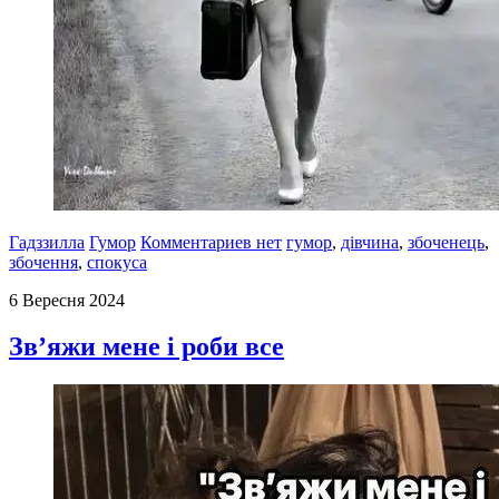
Гадззилла
Гумор
Комментариев нет
гумор
,
дівчина
,
збоченець
,
збочення
,
спокуса
6 Вересня 2024
Зв’яжи мене і роби все