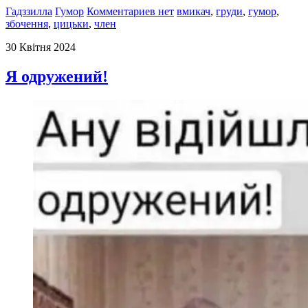
Гадззилла
Гумор
Комментариев нет
вмикач
,
груди
,
гумор
,
збочення
,
цицьки
,
член
30 Квітня 2024
Я одружений!