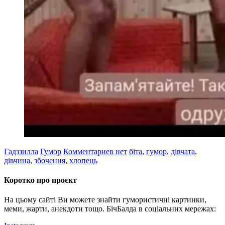
Гадззилла
Гумор
Комментариев нет
біта
,
гумор
,
дівчата
,
дівчина
,
збочення
,
хлопець
Коротко про проєкт
На цьому сайті Ви можете знайти гумористичні картинки,
меми, жарти, анекдоти тощо. БічБалда в соціальних мережах: