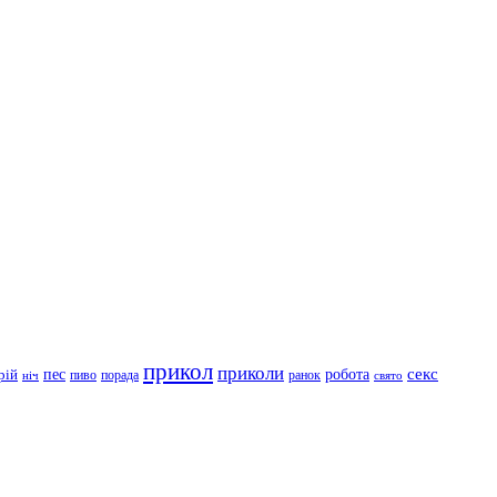
прикол
приколи
робота
секс
пес
рій
пиво
порада
ранок
ніч
свято