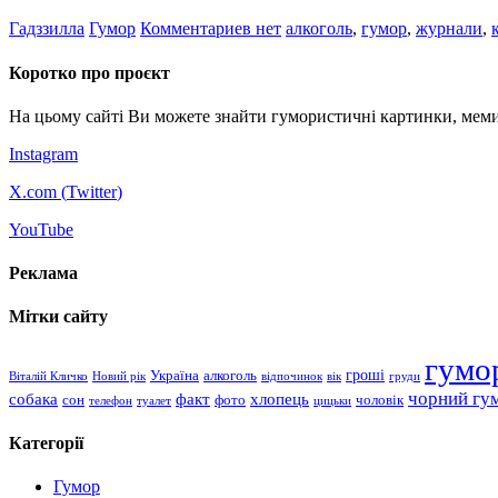
Гадззилла
Гумор
Комментариев нет
алкоголь
,
гумор
,
журнали
,
Коротко про проєкт
На цьому сайті Ви можете знайти гумористичні картинки, меми
Instagram
X.com (
Twitter
)
YouTube
Реклама
Мітки сайту
гумо
гроші
Україна
алкоголь
Віталій Кличко
Новий рік
відпочинок
вік
груди
чорний гу
хлопець
собака
факт
сон
чоловік
фото
телефон
туалет
цицьки
Категорії
Гумор