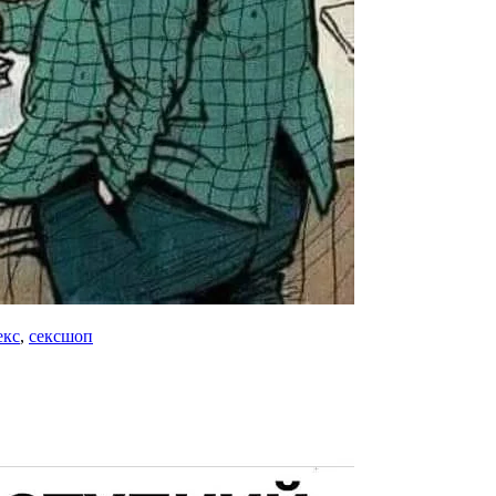
екс
,
сексшоп