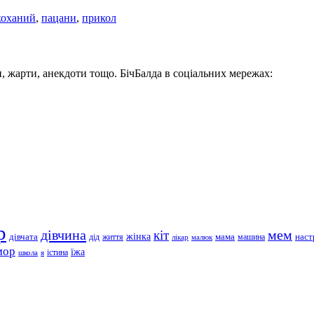
коханий
,
пацани
,
прикол
, жарти, анекдоти тощо. БічБалда в соціальних мережах:
р
дівчина
мем
кіт
дівчата
жінка
життя
мама
машина
наст
дід
лікар
малюк
мор
їжа
школа
я
істина