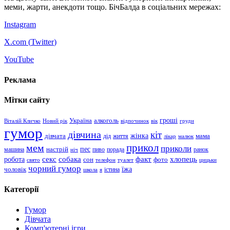
меми, жарти, анекдоти тощо. БічБалда в соціальних мережах:
Instagram
X.com (
Twitter
)
YouTube
Реклама
Мітки сайту
гроші
Україна
алкоголь
Віталій Кличко
Новий рік
відпочинок
вік
груди
гумор
дівчина
кіт
дівчата
жінка
життя
мама
дід
лікар
малюк
прикол
мем
приколи
пес
машина
настрій
пиво
порада
ранок
ніч
хлопець
робота
секс
собака
факт
сон
фото
свято
телефон
туалет
цицьки
чорний гумор
чоловік
їжа
школа
я
істина
Категорії
Гумор
Дівчата
Комп'ютерні ігри