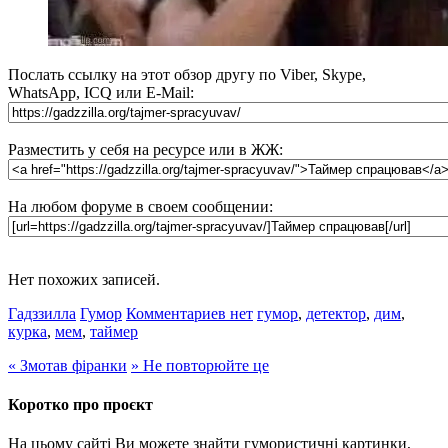
Послать ссылку на этот обзор другу по Viber, Skype,
WhatsApp, ICQ или E-Mail:
Разместить у себя на ресурсе или в ЖЖ:
На любом форуме в своем сообщении:
Нет похожих записей.
Гадззилла
Гумор
Комментариев нет
гумор
,
детектор
,
дим
,
курка
,
мем
,
таймер
«
Змотав фіранки
»
Не повторюйте це
Коротко про проєкт
На цьому сайті Ви можете знайти гумористичні картинки,