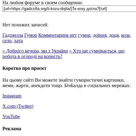
На любом форуме в своем сообщении:
Нет похожих записей.
Гадззилла
Гумор
Комментариев нет
гумор
,
доїння
,
доця
,
коза
,
село
,
хата
«
Доброго вечора, ми з України
»
Хто ще сумнівається, що
робота в огороді на користь?
Коротко про проєкт
На цьому сайті Ви можете знайти гумористичні картинки,
меми, жарти, анекдоти тощо. БічБалда в соціальних мережах:
Instagram
X.com (
Twitter
)
YouTube
Реклама