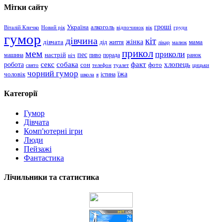
Мітки сайту
гроші
Україна
алкоголь
Віталій Кличко
Новий рік
відпочинок
вік
груди
гумор
дівчина
кіт
дівчата
жінка
життя
мама
дід
лікар
малюк
прикол
мем
приколи
пес
машина
настрій
пиво
порада
ранок
ніч
хлопець
робота
секс
собака
факт
сон
фото
свято
телефон
туалет
цицьки
чорний гумор
чоловік
їжа
школа
я
істина
Категорії
Гумор
Дівчата
Комп'ютерні ігри
Люди
Пейзажі
Фантастика
Лічильники та статистика