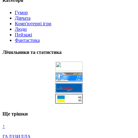
Категорії
Гумор
Дівчата
Комп'ютерні ігри
Люди
Пейзажі
Фантастика
Лічильники та статистика
Ще трішки
↑
ГАДЗЗИЛЛА