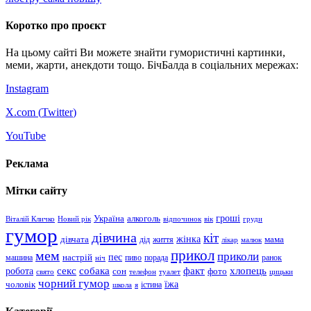
Коротко про проєкт
На цьому сайті Ви можете знайти гумористичні картинки,
меми, жарти, анекдоти тощо. БічБалда в соціальних мережах:
Instagram
X.com (
Twitter
)
YouTube
Реклама
Мітки сайту
гроші
Україна
алкоголь
Віталій Кличко
Новий рік
відпочинок
вік
груди
гумор
дівчина
кіт
дівчата
жінка
життя
мама
дід
лікар
малюк
прикол
мем
приколи
пес
машина
настрій
пиво
порада
ранок
ніч
хлопець
робота
секс
собака
факт
сон
фото
свято
телефон
туалет
цицьки
чорний гумор
чоловік
їжа
школа
я
істина