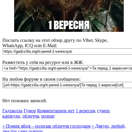
Послать ссылку на этот обзор другу по Viber, Skype,
WhatsApp, ICQ или E-Mail:
Разместить у себя на ресурсе или в ЖЖ:
На любом форуме в своем сообщении:
Нет похожих записей.
Гадззилла
Гумор
Комментариев нет
1 вересня
,
гумор
,
канікули
,
обличчя
,
розпач
«
Помив яйця – полизав обличчя господаря
»
Дякую, любий,
люстру сама повішу