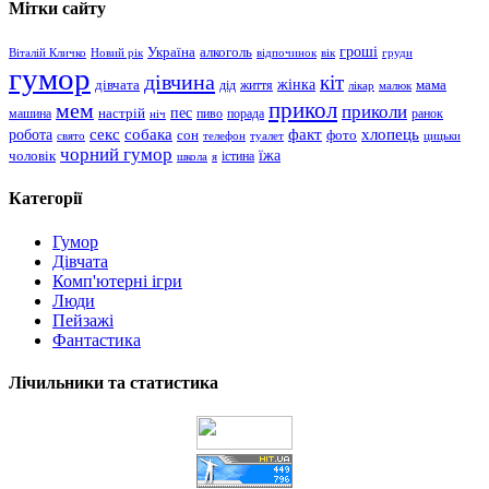
Мітки сайту
гроші
Україна
алкоголь
Віталій Кличко
Новий рік
відпочинок
вік
груди
гумор
дівчина
кіт
дівчата
жінка
життя
мама
дід
лікар
малюк
прикол
мем
приколи
пес
машина
настрій
пиво
порада
ранок
ніч
хлопець
робота
секс
собака
факт
сон
фото
свято
телефон
туалет
цицьки
чорний гумор
чоловік
їжа
школа
я
істина
Категорії
Гумор
Дівчата
Комп'ютерні ігри
Люди
Пейзажі
Фантастика
Лічильники та статистика