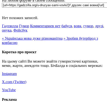
На любом форуме в своем сообщении:
Нет похожих записей.
Гадззилла
Гумор
Комментариев нет
бабуся
,
вовк
,
гумор
,
друзі
,
онука
,
Фейсбук
«
Українська мова дуже різноманітна
»
Зробив бутерброд з
ковбасою
Коротко про проєкт
На цьому сайті Ви можете знайти гумористичні картинки,
меми, жарти, анекдоти тощо. БічБалда в соціальних мережах:
Instagram
X.com (
Twitter
)
YouTube
Реклама