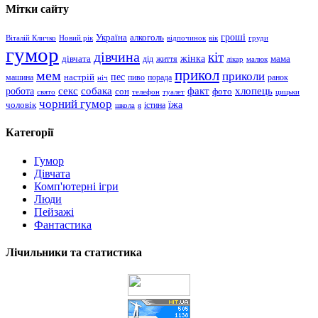
Мітки сайту
гроші
Україна
алкоголь
Віталій Кличко
Новий рік
відпочинок
вік
груди
гумор
дівчина
кіт
дівчата
жінка
життя
мама
дід
лікар
малюк
прикол
мем
приколи
пес
машина
настрій
пиво
порада
ранок
ніч
хлопець
робота
секс
собака
факт
сон
фото
свято
телефон
туалет
цицьки
чорний гумор
чоловік
їжа
школа
я
істина
Категорії
Гумор
Дівчата
Комп'ютерні ігри
Люди
Пейзажі
Фантастика
Лічильники та статистика