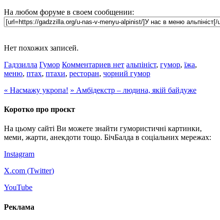
На любом форуме в своем сообщении:
Нет похожих записей.
Гадззилла
Гумор
Комментариев нет
альпініст
,
гумор
,
їжа
,
меню
,
птах
,
птахи
,
ресторан
,
чорний гумор
«
Насмажу укропа!
»
Амбідекстр – людина, якій байдуже
Коротко про проєкт
На цьому сайті Ви можете знайти гумористичні картинки,
меми, жарти, анекдоти тощо. БічБалда в соціальних мережах:
Instagram
X.com (
Twitter
)
YouTube
Реклама