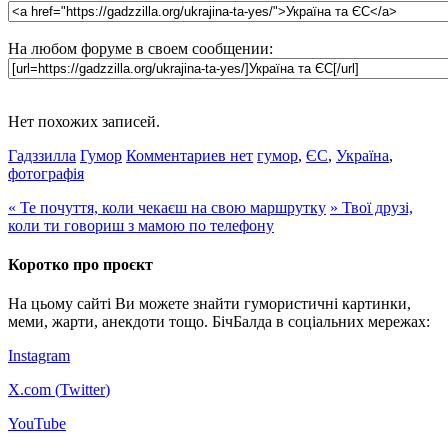
На любом форуме в своем сообщении:
Нет похожих записей.
Гадззилла
Гумор
Комментариев нет
гумор
,
ЄС
,
Україна
,
фотографія
«
Те почуття, коли чекаєш на свою маршрутку
»
Твої друзі,
коли ти говориш з мамою по телефону
Коротко про проєкт
На цьому сайті Ви можете знайти гумористичні картинки,
меми, жарти, анекдоти тощо. БічБалда в соціальних мережах:
Instagram
X.com (
Twitter
)
YouTube