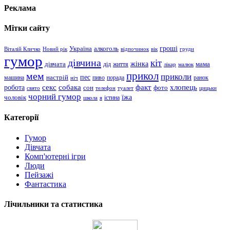
Реклама
Мітки сайту
гроші
Україна
алкоголь
Віталій Кличко
Новий рік
відпочинок
вік
груди
гумор
дівчина
кіт
дівчата
жінка
життя
мама
дід
лікар
малюк
прикол
мем
приколи
пес
машина
настрій
пиво
порада
ранок
ніч
хлопець
робота
секс
собака
факт
сон
фото
свято
телефон
туалет
цицьки
чорний гумор
чоловік
їжа
школа
я
істина
Категорії
Гумор
Дівчата
Комп'ютерні ігри
Люди
Пейзажі
Фантастика
Лічильники та статистика