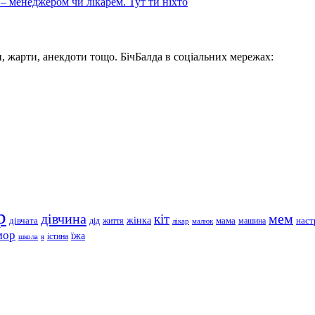
 – менеджером чи лікарем. Тут ти ніхто
, жарти, анекдоти тощо. БічБалда в соціальних мережах:
р
дівчина
мем
кіт
дівчата
жінка
життя
мама
машина
наст
дід
лікар
малюк
мор
їжа
школа
я
істина