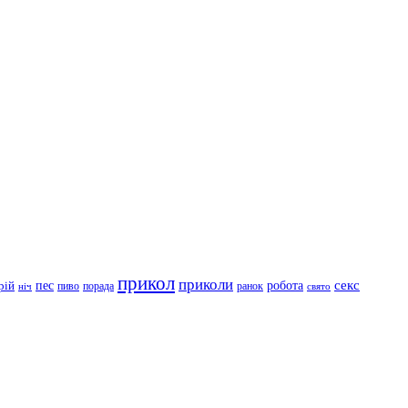
прикол
приколи
робота
секс
пес
рій
пиво
порада
ранок
ніч
свято