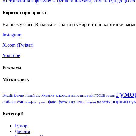
«
Стрілянина в фільмах
»
Тут всім начхати, ким ти був до цього
Коротко про проєкт
На цьому сайті Ви можете знайти гумористичні картинки, меми
Instagram
X.com (
Twitter
)
YouTube
Реклама
Мітки сайту
гумо
гроші
Україна
алкоголь
Віталій Кличко
Новий рік
відпочинок
вік
груди
чорний гу
хлопець
собака
факт
сон
чоловік
фото
телефон
туалет
цицьки
Категорії
Гумор
Дівчата