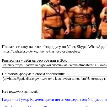
Послать ссылку на этот обзор другу по Viber, Skype, WhatsApp,
Разместить у себя на ресурсе или в ЖЖ:
На любом форуме в своем сообщении:
Нет похожих записей.
Гадззилла
Гумор
Комментариев нет
атмосфера
,
голуби
,
гумор
,