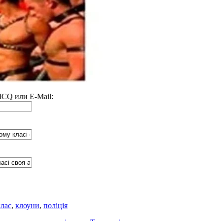
 ICQ или E-Mail:
клас
,
клоуни
,
поліція