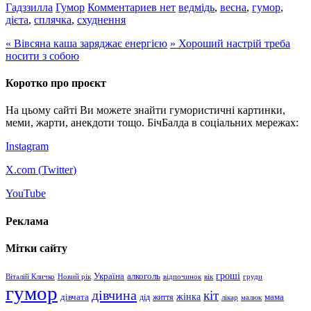
Гадззилла
Гумор
Комментариев нет
ведмідь
,
весна
,
гумор
,
дієта
,
сплячка
,
схуднення
«
Вівсяна каша заряджає енергією
»
Хороший настрій треба
носити з собою
Коротко про проєкт
На цьому сайті Ви можете знайти гумористичні картинки,
меми, жарти, анекдоти тощо. БічБалда в соціальних мережах:
Instagram
X.com (
Twitter
)
YouTube
Реклама
Мітки сайту
гроші
Україна
алкоголь
Віталій Кличко
Новий рік
відпочинок
вік
груди
гумор
дівчина
кіт
дівчата
жінка
життя
мама
дід
лікар
малюк