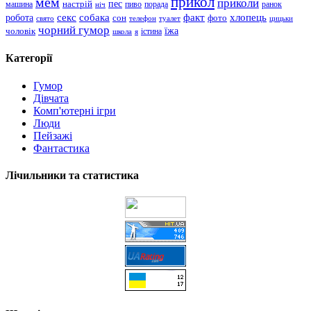
прикол
мем
приколи
пес
машина
настрій
пиво
порада
ранок
ніч
хлопець
робота
секс
собака
факт
сон
фото
свято
телефон
туалет
цицьки
чорний гумор
чоловік
їжа
школа
я
істина
Категорії
Гумор
Дівчата
Комп'ютерні ігри
Люди
Пейзажі
Фантастика
Лічильники та статистика