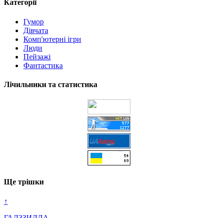
Категорії
Гумор
Дівчата
Комп'ютерні ігри
Люди
Пейзажі
Фантастика
Лічильники та статистика
Ще трішки
↑
ГАДЗЗИЛЛА