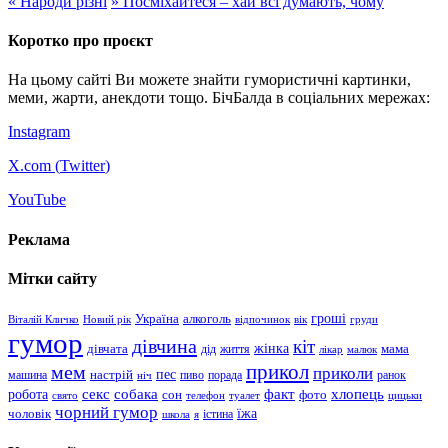
«
Народи різні
»
Посміхайтеся – хай всі думають, чому
Коротко про проєкт
На цьому сайті Ви можете знайти гумористичні картинки,
меми, жарти, анекдоти тощо. БічБалда в соціальних мережах:
Instagram
X.com (
Twitter
)
YouTube
Реклама
Мітки сайту
гроші
Україна
алкоголь
Віталій Кличко
Новий рік
відпочинок
вік
груди
гумор
дівчина
кіт
дівчата
жінка
життя
мама
дід
лікар
малюк
прикол
мем
приколи
пес
машина
настрій
пиво
порада
ранок
ніч
хлопець
робота
секс
собака
факт
сон
фото
свято
телефон
туалет
цицьки
чорний гумор
чоловік
їжа
школа
я
істина