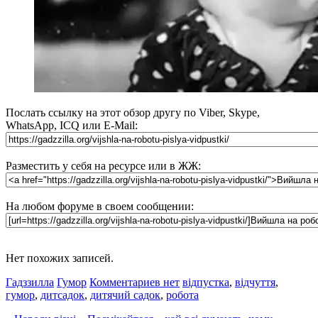
Послать ссылку на этот обзор другу по Viber, Skype,
WhatsApp, ICQ или E-Mail:
Разместить у себя на ресурсе или в ЖЖ:
На любом форуме в своем сообщении:
Нет похожих записей.
Гадззилла
Гумор
Комментариев нет
відпустка
,
відчуття
,
гумор
,
дитсадок
,
дитячий садок
,
робота