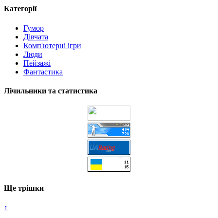
Категорії
Гумор
Дівчата
Комп'ютерні ігри
Люди
Пейзажі
Фантастика
Лічильники та статистика
Ще трішки
↑