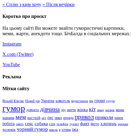
«
Сплю з ким хочу
»
Після вечірки
Коротко про проєкт
На цьому сайті Ви можете знайти гумористичні картинки,
меми, жарти, анекдоти тощо. БічБалда в соціальних мережах:
Instagram
X.com (
Twitter
)
YouTube
Реклама
Мітки сайту
гроші
Україна
алкоголь
Віталій Кличко
Новий рік
відпочинок
вік
груди
гумор
дівчина
кіт
дівчата
жінка
життя
мама
дід
лікар
малюк
прикол
мем
приколи
пес
машина
настрій
пиво
порада
ранок
ніч
хлопець
робота
секс
собака
факт
сон
фото
свято
телефон
туалет
цицьки
чорний гумор
чоловік
їжа
школа
я
істина