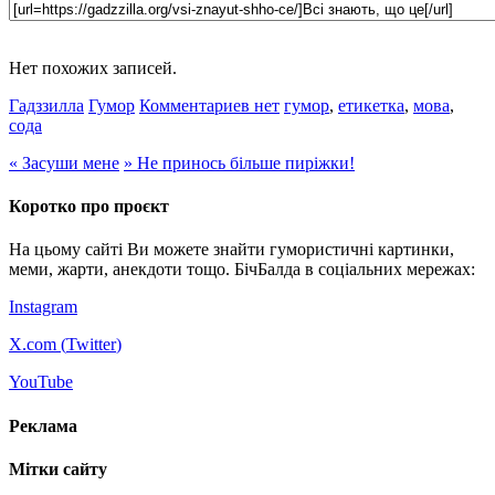
Нет похожих записей.
Гадззилла
Гумор
Комментариев нет
гумор
,
етикетка
,
мова
,
сода
«
Засуши мене
»
Не принось більше пиріжки!
Коротко про проєкт
На цьому сайті Ви можете знайти гумористичні картинки,
меми, жарти, анекдоти тощо. БічБалда в соціальних мережах:
Instagram
X.com (
Twitter
)
YouTube
Реклама
Мітки сайту