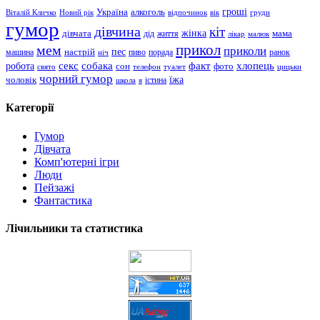
гроші
Україна
алкоголь
Віталій Кличко
Новий рік
відпочинок
вік
груди
гумор
дівчина
кіт
дівчата
жінка
життя
мама
дід
лікар
малюк
прикол
мем
приколи
пес
машина
настрій
пиво
порада
ранок
ніч
хлопець
робота
секс
собака
факт
сон
фото
свято
телефон
туалет
цицьки
чорний гумор
чоловік
їжа
школа
я
істина
Категорії
Гумор
Дівчата
Комп'ютерні ігри
Люди
Пейзажі
Фантастика
Лічильники та статистика