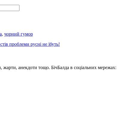
а
,
чорний гумор
тів проблеми русні не їбуть!
, жарти, анекдоти тощо. БічБалда в соціальних мережах: