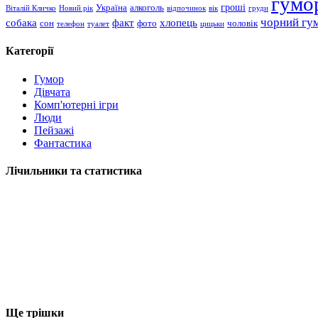
гумо
гроші
Україна
алкоголь
Віталій Кличко
Новий рік
відпочинок
вік
груди
чорний гу
хлопець
собака
факт
сон
чоловік
фото
телефон
туалет
цицьки
Категорії
Гумор
Дівчата
Комп'ютерні ігри
Люди
Пейзажі
Фантастика
Лічильники та статистика
Ще трішки