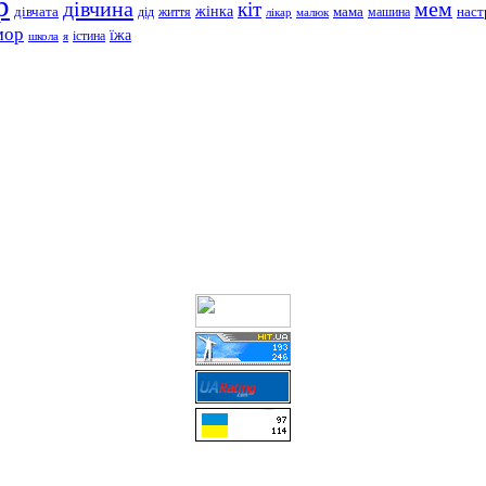
р
дівчина
мем
кіт
дівчата
жінка
життя
мама
машина
наст
дід
лікар
малюк
мор
їжа
школа
я
істина