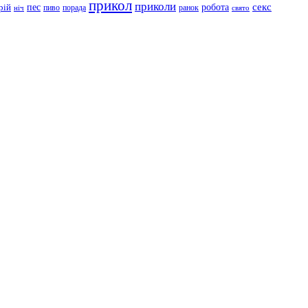
прикол
приколи
робота
секс
пес
рій
пиво
порада
ранок
ніч
свято