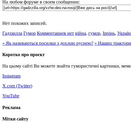
На любом форуме в своем сообщении:
Нет похожих записей.
Гадззилла
Гумор
Комментариев нет
війна
,
гумор
,
Ірпінь
,
Україн
«
Як називаються посилки з дохлою руснею?
»
Наших тракторис
Коротко про проєкт
На цьому сайті Ви можете знайти гумористичні картинки, меми
Instagram
X.com (
Twitter
)
YouTube
Реклама
Мітки сайту