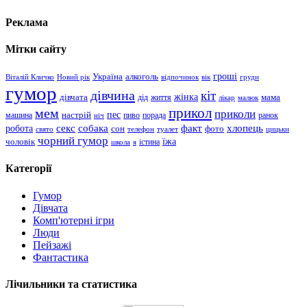
Реклама
Мітки сайту
гроші
Україна
алкоголь
Віталій Кличко
Новий рік
відпочинок
вік
груди
гумор
дівчина
кіт
дівчата
жінка
життя
мама
дід
лікар
малюк
прикол
мем
приколи
пес
машина
настрій
пиво
порада
ранок
ніч
хлопець
робота
секс
собака
факт
сон
фото
свято
телефон
туалет
цицьки
чорний гумор
чоловік
їжа
школа
я
істина
Категорії
Гумор
Дівчата
Комп'ютерні ігри
Люди
Пейзажі
Фантастика
Лічильники та статистика