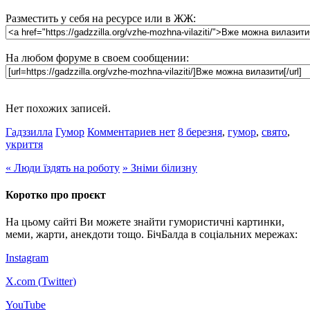
Разместить у себя на ресурсе или в ЖЖ:
На любом форуме в своем сообщении:
Нет похожих записей.
Гадззилла
Гумор
Комментариев нет
8 березня
,
гумор
,
свято
,
укриття
«
Люди їздять на роботу
»
Зніми білизну
Коротко про проєкт
На цьому сайті Ви можете знайти гумористичні картинки,
меми, жарти, анекдоти тощо. БічБалда в соціальних мережах:
Instagram
X.com (
Twitter
)
YouTube