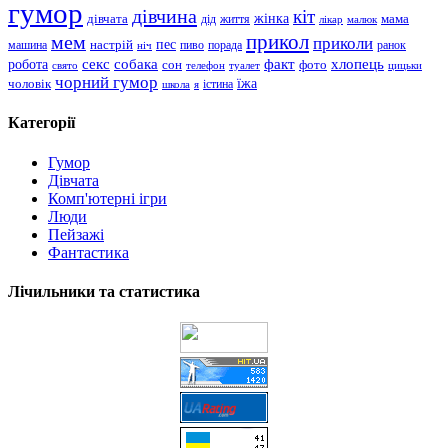
гумор
дівчина
кіт
дівчата
жінка
життя
мама
дід
лікар
малюк
прикол
мем
приколи
пес
машина
настрій
пиво
порада
ранок
ніч
хлопець
робота
секс
собака
факт
сон
фото
свято
телефон
туалет
цицьки
чорний гумор
чоловік
їжа
школа
я
істина
Категорії
Гумор
Дівчата
Комп'ютерні ігри
Люди
Пейзажі
Фантастика
Лічильники та статистика