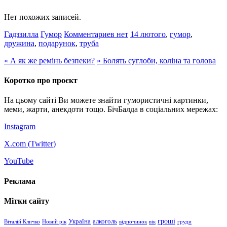
Нет похожих записей.
Гадззилла
Гумор
Комментариев нет
14 лютого
,
гумор
,
дружина
,
подарунок
,
труба
«
А як же ремінь безпеки?
»
Болять суглоби, коліна та голова
Коротко про проєкт
На цьому сайті Ви можете знайти гумористичні картинки,
меми, жарти, анекдоти тощо. БічБалда в соціальних мережах:
Instagram
X.com (
Twitter
)
YouTube
Реклама
Мітки сайту
гроші
Україна
алкоголь
Віталій Кличко
Новий рік
відпочинок
вік
груди