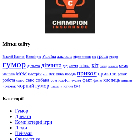
Мітки сайту
гроші
Україна
алкоголь
Віталій Кличко
Новий рік
відпочинок
вік
груди
гумор
дівчина
кіт
дівчата
жінка
життя
мама
дід
лікар
малюк
прикол
мем
приколи
пес
машина
настрій
пиво
порада
ранок
ніч
хлопець
робота
секс
собака
факт
сон
фото
свято
телефон
туалет
цицьки
чорний гумор
чоловік
їжа
школа
я
істина
Категорії
Гумор
Дівчата
Комп'ютерні ігри
Люди
Пейзажі
Фантастика