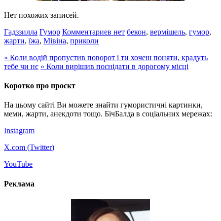
Нет похожих записей.
Гадззилла
Гумор
Комментариев нет
бекон
,
вермішель
,
гумор
,
жарти
,
їжа
,
Мівіна
,
приколи
«
Коли водій пропустив поворот і ти хочеш поняти, крадуть
тебе чи нє
»
Коли вирішив поснідати в дорогому місці
Коротко про проєкт
На цьому сайті Ви можете знайти гумористичні картинки,
меми, жарти, анекдоти тощо. БічБалда в соціальних мережах:
Instagram
X.com (
Twitter
)
YouTube
Реклама