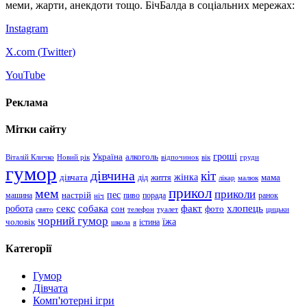
меми, жарти, анекдоти тощо. БічБалда в соціальних мережах:
Instagram
X.com (
Twitter
)
YouTube
Реклама
Мітки сайту
гроші
Україна
алкоголь
Віталій Кличко
Новий рік
відпочинок
вік
груди
гумор
дівчина
кіт
дівчата
жінка
життя
мама
дід
лікар
малюк
прикол
мем
приколи
пес
машина
настрій
пиво
порада
ранок
ніч
хлопець
робота
секс
собака
факт
сон
фото
свято
телефон
туалет
цицьки
чорний гумор
чоловік
їжа
школа
я
істина
Категорії
Гумор
Дівчата
Комп'ютерні ігри