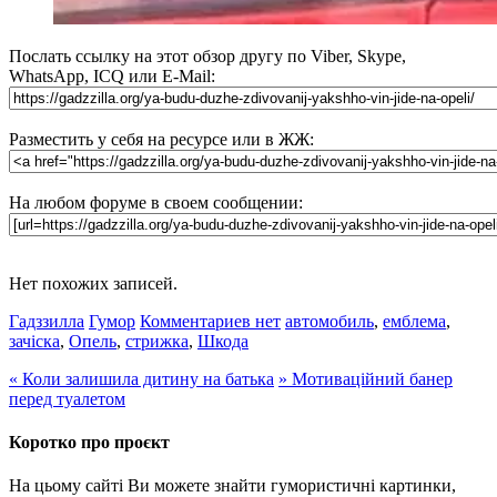
Послать ссылку на этот обзор другу по Viber, Skype,
WhatsApp, ICQ или E-Mail:
Разместить у себя на ресурсе или в ЖЖ:
На любом форуме в своем сообщении:
Нет похожих записей.
Гадззилла
Гумор
Комментариев нет
автомобиль
,
емблема
,
зачіска
,
Опель
,
стрижка
,
Шкода
«
Коли залишила дитину на батька
»
Мотиваційний банер
перед туалетом
Коротко про проєкт
На цьому сайті Ви можете знайти гумористичні картинки,