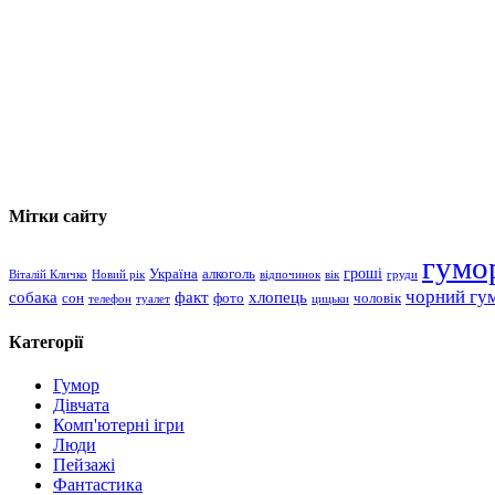
Мітки сайту
гумо
гроші
Україна
алкоголь
Віталій Кличко
Новий рік
відпочинок
вік
груди
чорний гу
хлопець
собака
факт
сон
чоловік
фото
телефон
туалет
цицьки
Категорії
Гумор
Дівчата
Комп'ютерні ігри
Люди
Пейзажі
Фантастика