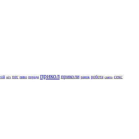
прикол
приколи
робота
секс
пес
рій
пиво
порада
ранок
ніч
свято