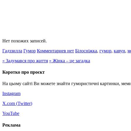
Нет похожих записей.
Гадззилла
Гумор
Комментариев нет
Білосніжка
,
гумор
,
кавун
,
м
«
Задумався про життя
»
Жінка – це загадка
Коротко про проєкт
На цьому сайті Ви можете знайти гумористичні картинки, меми
Instagram
X.com (
Twitter
)
YouTube
Реклама