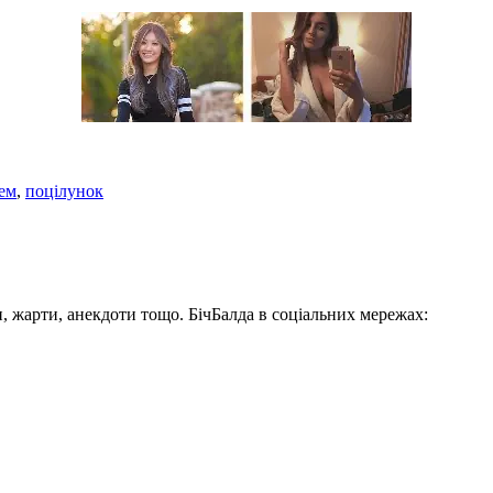
ем
,
поцілунок
, жарти, анекдоти тощо. БічБалда в соціальних мережах: