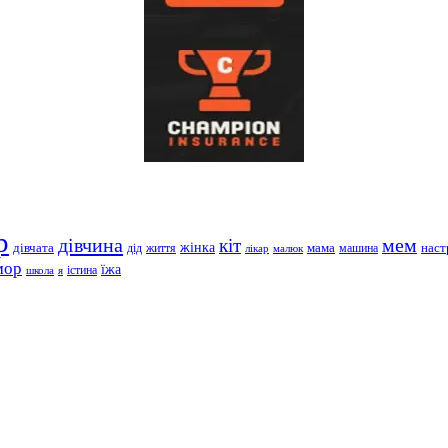
р
дівчина
мем
кіт
дівчата
жінка
життя
мама
машина
наст
дід
лікар
малюк
мор
їжа
школа
я
істина