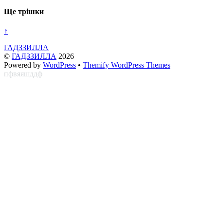
Ще трішки
↑
ГАДЗЗИЛЛА
©
ГАДЗЗИЛЛА
2026
Powered by
WordPress
•
Themify WordPress Themes
пфвяяшддф