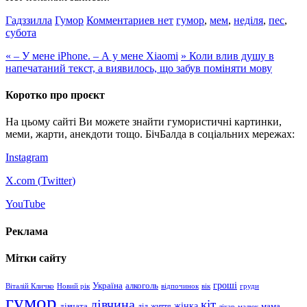
Гадззилла
Гумор
Комментариев нет
гумор
,
мем
,
неділя
,
пес
,
субота
«
– У мене iPhone. – А у мене Xiaomi
»
Коли влив душу в
напечатаний текст, а виявилось, що забув поміняти мову
Коротко про проєкт
На цьому сайті Ви можете знайти гумористичні картинки,
меми, жарти, анекдоти тощо. БічБалда в соціальних мережах:
Instagram
X.com (
Twitter
)
YouTube
Реклама
Мітки сайту
гроші
Україна
алкоголь
Віталій Кличко
Новий рік
відпочинок
вік
груди
гумор
дівчина
кіт
дівчата
жінка
життя
мама
дід
лікар
малюк