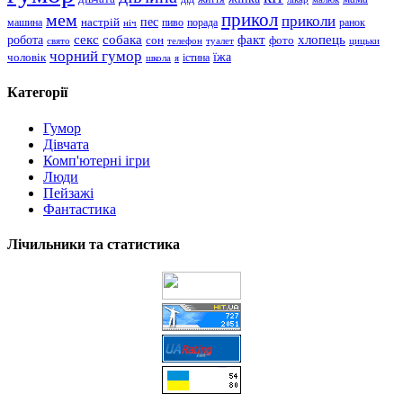
прикол
мем
приколи
пес
машина
настрій
пиво
порада
ранок
ніч
хлопець
робота
секс
собака
факт
сон
фото
свято
телефон
туалет
цицьки
чорний гумор
чоловік
їжа
школа
я
істина
Категорії
Гумор
Дівчата
Комп'ютерні ігри
Люди
Пейзажі
Фантастика
Лічильники та статистика