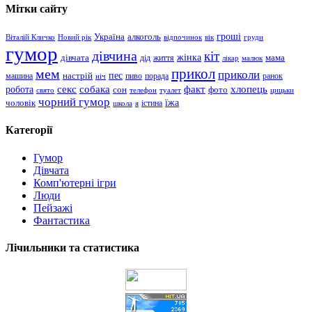
Мітки сайту
гроші
Україна
алкоголь
Віталій Кличко
Новий рік
відпочинок
вік
груди
гумор
дівчина
кіт
дівчата
жінка
життя
мама
дід
лікар
малюк
прикол
мем
приколи
пес
машина
настрій
пиво
порада
ранок
ніч
хлопець
робота
секс
собака
факт
сон
фото
свято
телефон
туалет
цицьки
чорний гумор
чоловік
їжа
школа
я
істина
Категорії
Гумор
Дівчата
Комп'ютерні ігри
Люди
Пейзажі
Фантастика
Лічильники та статистика