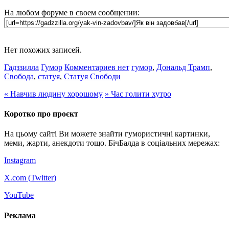
На любом форуме в своем сообщении:
Нет похожих записей.
Гадззилла
Гумор
Комментариев нет
гумор
,
Дональд Трамп
,
Свобода
,
статуя
,
Статуя Свободи
«
Навчив людину хорошому
»
Час голити хутро
Коротко про проєкт
На цьому сайті Ви можете знайти гумористичні картинки,
меми, жарти, анекдоти тощо. БічБалда в соціальних мережах:
Instagram
X.com (
Twitter
)
YouTube
Реклама