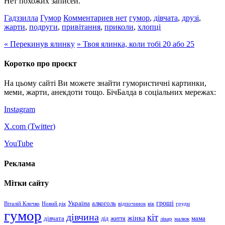
Нет похожих записей.
Гадззилла
Гумор
Комментариев нет
гумор
,
дівчата
,
друзі
,
жарти
,
подруги
,
привітання
,
приколи
,
хлопці
«
Перекинув ялинку
»
Твоя ялинка, коли тобі 20 або 25
Коротко про проєкт
На цьому сайті Ви можете знайти гумористичні картинки,
меми, жарти, анекдоти тощо. БічБалда в соціальних мережах:
Instagram
X.com (
Twitter
)
YouTube
Реклама
Мітки сайту
гроші
Україна
алкоголь
Віталій Кличко
Новий рік
відпочинок
вік
груди
гумор
дівчина
кіт
дівчата
жінка
життя
мама
дід
лікар
малюк