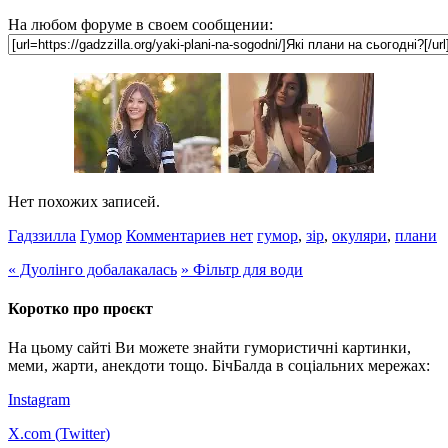
На любом форуме в своем сообщении:
Нет похожих записей.
Гадззилла
Гумор
Комментариев нет
гумор
,
зір
,
окуляри
,
плани
«
Дуолінго добалакалась
»
Фільтр для води
Коротко про проєкт
На цьому сайті Ви можете знайти гумористичні картинки,
меми, жарти, анекдоти тощо. БічБалда в соціальних мережах:
Instagram
X.com (
Twitter
)