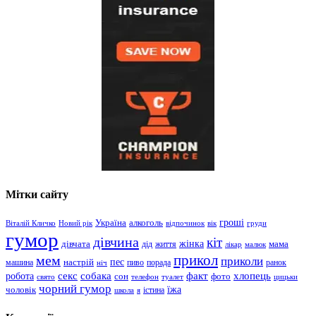
Мітки сайту
гроші
Україна
алкоголь
Віталій Кличко
Новий рік
відпочинок
вік
груди
гумор
дівчина
кіт
дівчата
жінка
життя
мама
дід
лікар
малюк
прикол
мем
приколи
пес
машина
настрій
пиво
порада
ранок
ніч
хлопець
робота
секс
собака
факт
сон
фото
свято
телефон
туалет
цицьки
чорний гумор
чоловік
їжа
школа
я
істина