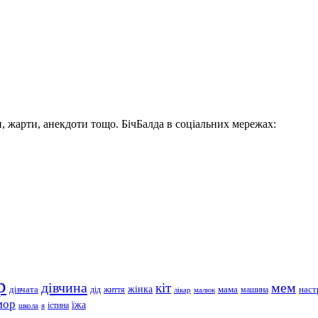
, жарти, анекдоти тощо. БічБалда в соціальних мережах:
р
дівчина
мем
кіт
дівчата
жінка
життя
мама
машина
наст
дід
лікар
малюк
мор
їжа
школа
я
істина