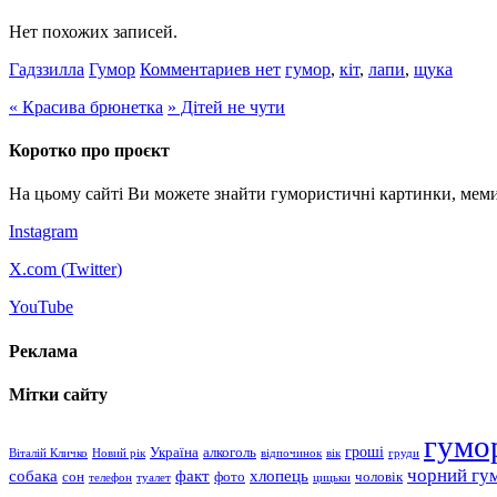
Нет похожих записей.
Гадззилла
Гумор
Комментариев нет
гумор
,
кіт
,
лапи
,
щука
«
Красива брюнетка
»
Дітей не чути
Коротко про проєкт
На цьому сайті Ви можете знайти гумористичні картинки, меми
Instagram
X.com (
Twitter
)
YouTube
Реклама
Мітки сайту
гумо
гроші
Україна
алкоголь
Віталій Кличко
Новий рік
відпочинок
вік
груди
чорний гу
хлопець
собака
факт
сон
чоловік
фото
телефон
туалет
цицьки