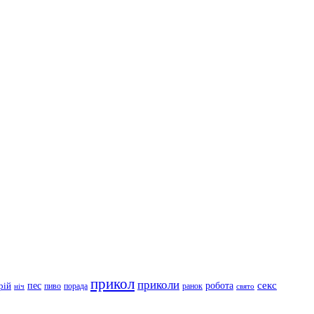
прикол
приколи
робота
секс
пес
рій
пиво
порада
ранок
ніч
свято