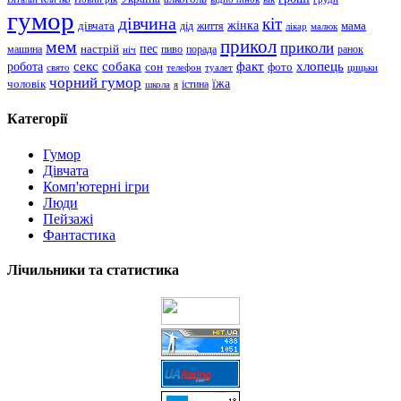
гумор
дівчина
кіт
дівчата
жінка
життя
мама
дід
лікар
малюк
прикол
мем
приколи
пес
машина
настрій
пиво
порада
ранок
ніч
хлопець
робота
секс
собака
факт
сон
фото
свято
телефон
туалет
цицьки
чорний гумор
чоловік
їжа
школа
я
істина
Категорії
Гумор
Дівчата
Комп'ютерні ігри
Люди
Пейзажі
Фантастика
Лічильники та статистика