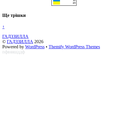
Ще трішки
↑
ГАДЗЗИЛЛА
©
ГАДЗЗИЛЛА
2026
Powered by
WordPress
•
Themify WordPress Themes
пфвяяшддф