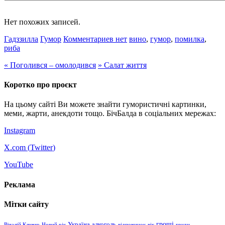
Нет похожих записей.
Гадззилла
Гумор
Комментариев нет
вино
,
гумор
,
помилка
,
риба
«
Поголився – омолодився
»
Салат життя
Коротко про проєкт
На цьому сайті Ви можете знайти гумористичні картинки,
меми, жарти, анекдоти тощо. БічБалда в соціальних мережах:
Instagram
X.com (
Twitter
)
YouTube
Реклама
Мітки сайту
гроші
Україна
алкоголь
Віталій Кличко
Новий рік
відпочинок
вік
груди