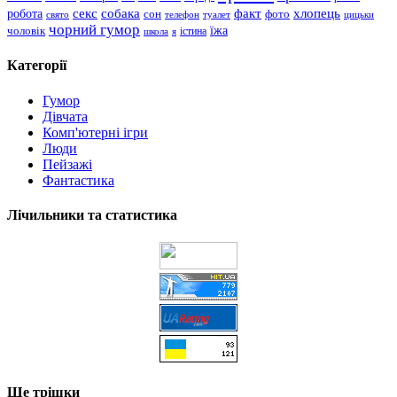
хлопець
робота
секс
собака
факт
сон
фото
свято
телефон
туалет
цицьки
чорний гумор
чоловік
їжа
школа
я
істина
Категорії
Гумор
Дівчата
Комп'ютерні ігри
Люди
Пейзажі
Фантастика
Лічильники та статистика
Ще трішки