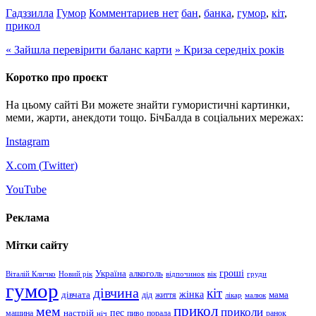
Гадззилла
Гумор
Комментариев нет
бан
,
банка
,
гумор
,
кіт
,
прикол
«
Зайшла перевірити баланс карти
»
Криза середніх років
Коротко про проєкт
На цьому сайті Ви можете знайти гумористичні картинки,
меми, жарти, анекдоти тощо. БічБалда в соціальних мережах:
Instagram
X.com (
Twitter
)
YouTube
Реклама
Мітки сайту
гроші
Україна
алкоголь
Віталій Кличко
Новий рік
відпочинок
вік
груди
гумор
дівчина
кіт
дівчата
жінка
життя
мама
дід
лікар
малюк
прикол
мем
приколи
пес
машина
настрій
пиво
порада
ранок
ніч