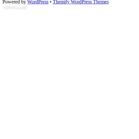
Powered by
WordPress
•
Themify WordPress Themes
пфвяяшддф