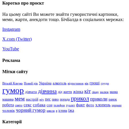
Коротко про проєкт
На цьому сайті Ви можете знайти гумористичні картинки,
меми, жарти, анекдоти тощо. БічБалда в соціальних мережах:
Instagram
X.com (
Twitter
)
YouTube
Реклама
Мітки сайту
гроші
Україна
алкоголь
Віталій Кличко
Новий рік
відпочинок
вік
груди
гумор
дівчина
кіт
дівчата
жінка
життя
мама
дід
лікар
малюк
прикол
мем
приколи
пес
машина
настрій
пиво
порада
ранок
ніч
хлопець
робота
секс
собака
факт
сон
фото
свято
телефон
туалет
цицьки
чорний гумор
чоловік
їжа
школа
я
істина
Категорії