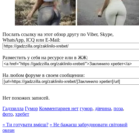
Послать ссылку на этот обзор другу по Viber, Skype,
WhatsApp, ICQ или E-Mail:
Разместить у себя на ресурсе или в ЖЖ:
На любом форуме в своем сообщении:
Нет похожих записей.
Гадззилла
Гумор
Комментариев нет
гумор
,
дівчина
,
поза
,
фото
,
хребет
«
Ти готувати вмієш?
»
Не бажаєш забруднювати світовий
океан