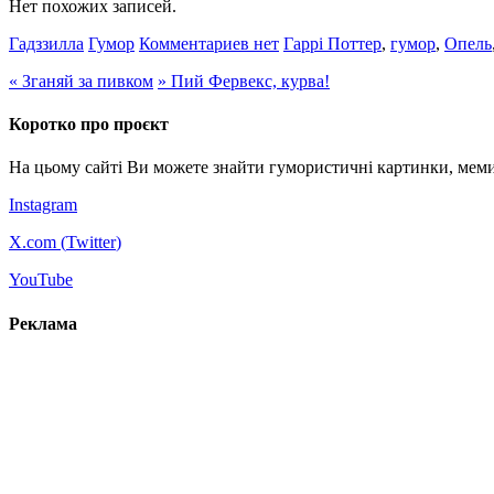
Нет похожих записей.
Гадззилла
Гумор
Комментариев нет
Гаррі Поттер
,
гумор
,
Опель
«
Зганяй за пивком
»
Пий Фервекс, курва!
Коротко про проєкт
На цьому сайті Ви можете знайти гумористичні картинки, меми
Instagram
X.com (
Twitter
)
YouTube
Реклама