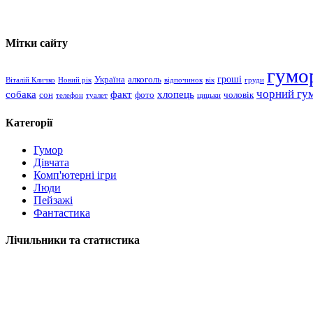
Мітки сайту
гумо
гроші
Україна
алкоголь
Віталій Кличко
Новий рік
відпочинок
вік
груди
чорний гу
хлопець
собака
факт
сон
чоловік
фото
телефон
туалет
цицьки
Категорії
Гумор
Дівчата
Комп'ютерні ігри
Люди
Пейзажі
Фантастика
Лічильники та статистика