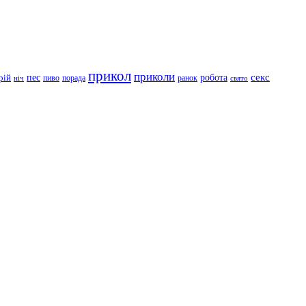
прикол
приколи
робота
секс
пес
рій
пиво
порада
ранок
ніч
свято