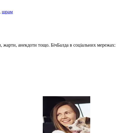
,
шрам
, жарти, анекдоти тощо. БічБалда в соціальних мережах: