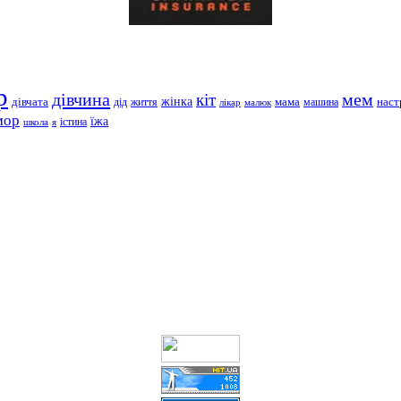
р
дівчина
мем
кіт
дівчата
жінка
життя
мама
машина
наст
дід
лікар
малюк
мор
їжа
школа
я
істина