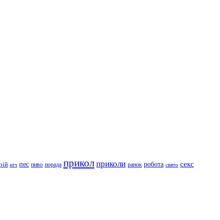
прикол
приколи
робота
секс
пес
рій
пиво
порада
ранок
ніч
свято