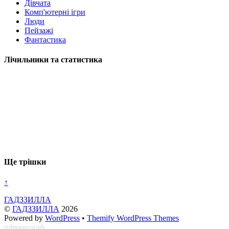
Дівчата
Комп'ютерні ігри
Люди
Пейзажі
Фантастика
Лічильники та статистика
Ще трішки
↑
ГАДЗЗИЛЛА
©
ГАДЗЗИЛЛА
2026
Powered by
WordPress
•
Themify WordPress Themes
пфвяяшддф