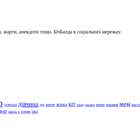
, жарти, анекдоти тощо. БічБалда в соціальних мережах:
р
дівчина
мем
кіт
дівчата
жінка
життя
мама
машина
наст
дід
лікар
малюк
мор
їжа
школа
я
істина