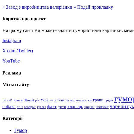
«
Завод з виробництва валеріанки
»
Подай прокладку
Коротко про проєкт
На цьому сайті Ви можете знайти гумористичні картинки, меми
Instagram
X.com (
Twitter
)
YouTube
Реклама
Мітки сайту
гумо
гроші
Україна
алкоголь
Віталій Кличко
Новий рік
відпочинок
вік
груди
чорний гу
хлопець
собака
факт
сон
чоловік
фото
телефон
туалет
цицьки
Категорії
Гумор