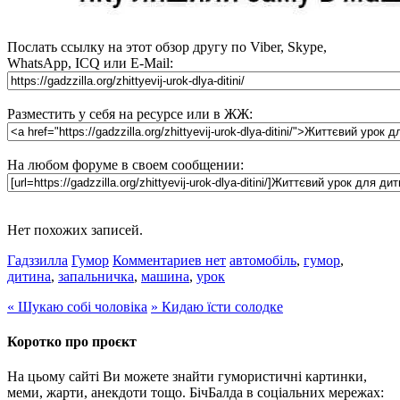
Послать ссылку на этот обзор другу по Viber, Skype,
WhatsApp, ICQ или E-Mail:
Разместить у себя на ресурсе или в ЖЖ:
На любом форуме в своем сообщении:
Нет похожих записей.
Гадззилла
Гумор
Комментариев нет
автомобіль
,
гумор
,
дитина
,
запальничка
,
машина
,
урок
«
Шукаю собі чоловіка
»
Кидаю їсти солодке
Коротко про проєкт
На цьому сайті Ви можете знайти гумористичні картинки,
меми, жарти, анекдоти тощо. БічБалда в соціальних мережах: