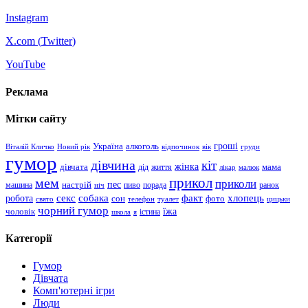
Instagram
X.com (
Twitter
)
YouTube
Реклама
Мітки сайту
гроші
Україна
алкоголь
Віталій Кличко
Новий рік
відпочинок
вік
груди
гумор
дівчина
кіт
дівчата
жінка
життя
мама
дід
лікар
малюк
прикол
мем
приколи
пес
машина
настрій
пиво
порада
ранок
ніч
хлопець
робота
секс
собака
факт
сон
фото
свято
телефон
туалет
цицьки
чорний гумор
чоловік
їжа
школа
я
істина
Категорії
Гумор
Дівчата
Комп'ютерні ігри
Люди