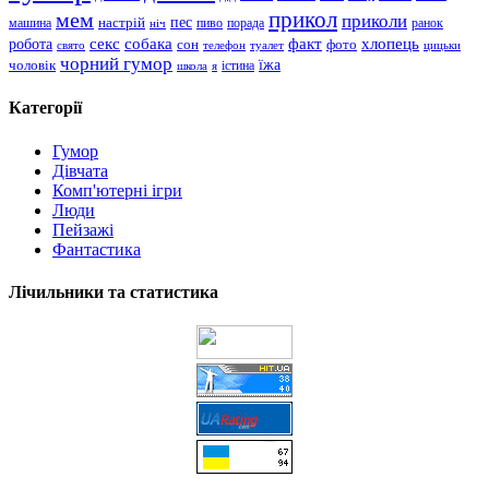
прикол
мем
приколи
пес
машина
настрій
пиво
порада
ранок
ніч
хлопець
робота
секс
собака
факт
сон
фото
свято
телефон
туалет
цицьки
чорний гумор
чоловік
їжа
школа
я
істина
Категорії
Гумор
Дівчата
Комп'ютерні ігри
Люди
Пейзажі
Фантастика
Лічильники та статистика