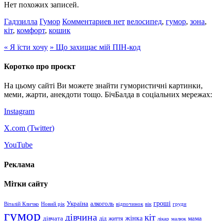
Нет похожих записей.
Гадззилла
Гумор
Комментариев нет
велосипед
,
гумор
,
зона
,
кіт
,
комфорт
,
кошик
«
Я їсти хочу
»
Що захищає мій ПІН-код
Коротко про проєкт
На цьому сайті Ви можете знайти гумористичні картинки,
меми, жарти, анекдоти тощо. БічБалда в соціальних мережах:
Instagram
X.com (
Twitter
)
YouTube
Реклама
Мітки сайту
гроші
Україна
алкоголь
Віталій Кличко
Новий рік
відпочинок
вік
груди
гумор
дівчина
кіт
дівчата
жінка
життя
мама
дід
лікар
малюк