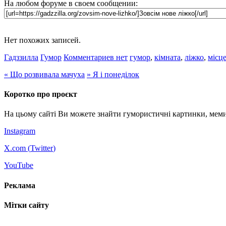
На любом форуме в своем сообщении:
Нет похожих записей.
Гадззилла
Гумор
Комментариев нет
гумор
,
кімната
,
ліжко
,
місц
«
Що розвивала мачуха
»
Я і понеділок
Коротко про проєкт
На цьому сайті Ви можете знайти гумористичні картинки, меми
Instagram
X.com (
Twitter
)
YouTube
Реклама
Мітки сайту