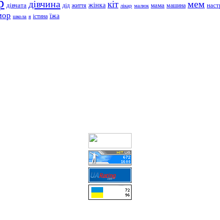
р
дівчина
мем
кіт
дівчата
жінка
життя
мама
машина
наст
дід
лікар
малюк
мор
їжа
школа
я
істина