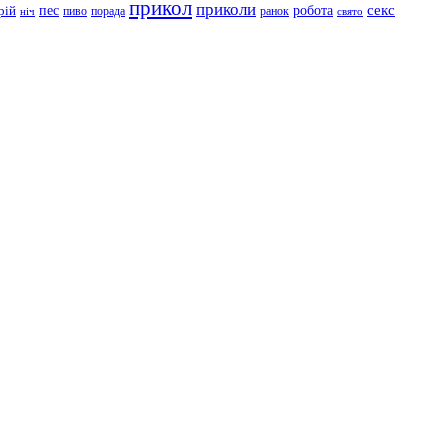
прикол
приколи
робота
секс
пес
рій
пиво
порада
ранок
ніч
свято