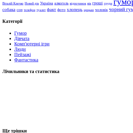
гумо
гроші
Україна
алкоголь
Віталій Кличко
Новий рік
відпочинок
вік
груди
чорний гу
хлопець
собака
факт
сон
чоловік
фото
телефон
туалет
цицьки
Категорії
Гумор
Дівчата
Комп'ютерні ігри
Люди
Пейзажі
Фантастика
Лічильники та статистика
Ще трішки