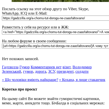
Послать ссылку на этот обзор другу по Viber, Skype,
WhatsApp, ICQ или E-Mail:
Разместить у себя на ресурсе или в ЖЖ:
На любом форуме в своем сообщении:
Нет похожих записей.
Гадззилла
Гумор
Комментариев нет
візит
,
Володимир
Зеленський
,
гумор
,
дорога
,
ЗСУ
,
президент
,
солдати
«
Що чоловіки вміють найкраще?
»
Кохана, я лише стаканчик
Коротко про проєкт
На цьому сайті Ви можете знайти гумористичні картинки,
меми, жарти, анекдоти тощо. БічБалда в соціальних мережах: