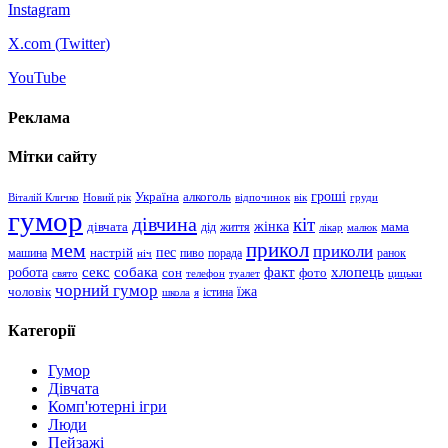
Instagram
X.com (
Twitter
)
YouTube
Реклама
Мітки сайту
гроші
Україна
алкоголь
Віталій Кличко
Новий рік
відпочинок
вік
груди
гумор
дівчина
кіт
дівчата
жінка
життя
мама
дід
лікар
малюк
прикол
мем
приколи
пес
машина
настрій
пиво
порада
ранок
ніч
хлопець
робота
секс
собака
факт
сон
фото
свято
телефон
туалет
цицьки
чорний гумор
чоловік
їжа
школа
я
істина
Категорії
Гумор
Дівчата
Комп'ютерні ігри
Люди
Пейзажі