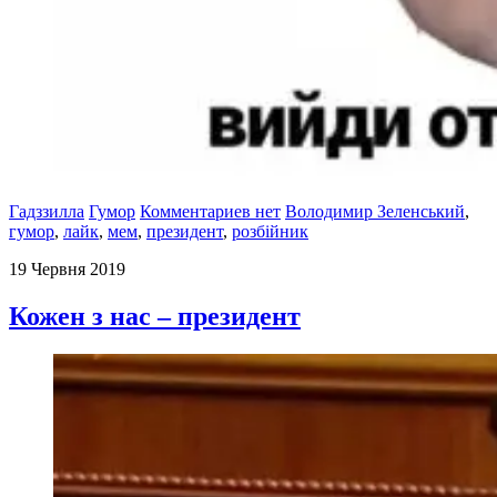
Гадззилла
Гумор
Комментариев нет
Володимир Зеленський
,
гумор
,
лайк
,
мем
,
президент
,
розбійник
19 Червня 2019
Кожен з нас – президент