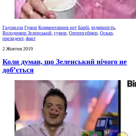
Гадззилла
Гумор
Комментариев нет
Барбі
,
відмінність
,
Володимир Зеленський
,
гумор
,
Оппенгеймер
,
Оскар
,
президент
,
факт
2 Жовтня 2019
Коли думав, що Зеленський нічого не
доб’ється