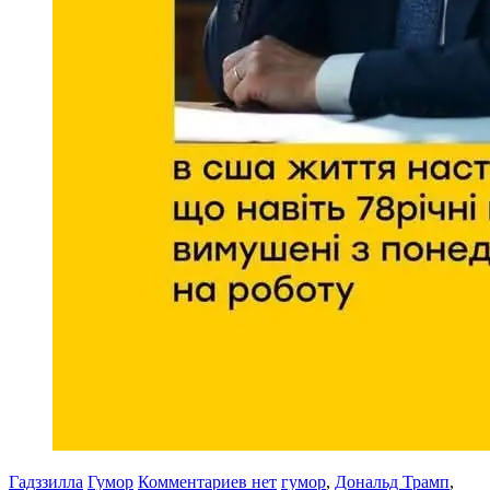
Гадззилла
Гумор
Комментариев нет
гумор
,
Дональд Трамп
,