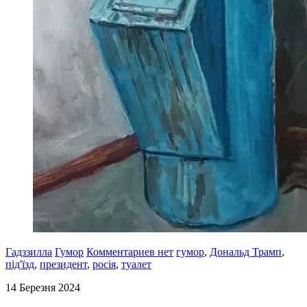
Гадззилла
Гумор
Комментариев нет
гумор
,
Дональд Трамп
,
під'їзд
,
президент
,
росія
,
туалет
14 Березня 2024