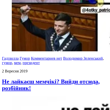
Гадззилла
Гумор
Комментариев нет
Володимир Зеленський
,
гумор
,
мем
,
президент
2 Вересня 2019
Не лайкаєш мемчікі? Вийди отсюда,
розбійник!