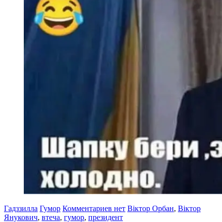
Гадззилла
Гумор
Комментариев нет
Віктор Орбан
,
Віктор
Янукович
,
втеча
,
гумор
,
президент