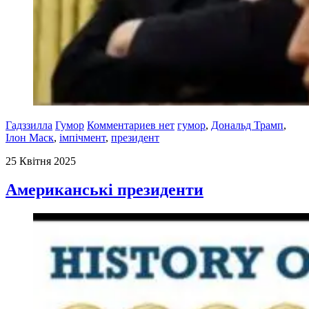
Гадззилла
Гумор
Комментариев нет
гумор
,
Дональд Трамп
,
Ілон Маск
,
імпічмент
,
президент
25 Квітня 2025
Американські президенти