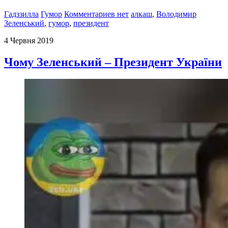
Гадззилла
Гумор
Комментариев нет
алкаш
,
Володимир
Зеленський
,
гумор
,
президент
4 Червня 2019
Чому Зеленський – Президент України