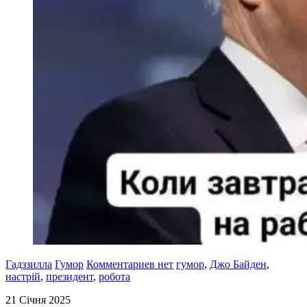
Гадззилла
Гумор
Комментариев нет
гумор
,
Джо Байден
,
настрій
,
президент
,
робота
21 Січня 2025