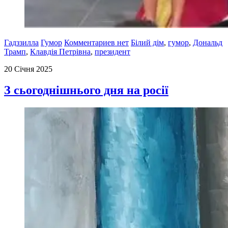
Гадззилла
Гумор
Комментариев нет
Білий дім
,
гумор
,
Дональд
Трамп
,
Клавдія Петрівна
,
президент
20 Січня 2025
З сьогоднішнього дня на росії