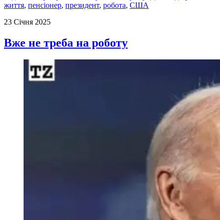
життя
,
пенсіонер
,
президент
,
робота
,
США
23 Січня 2025
Вже не треба на роботу