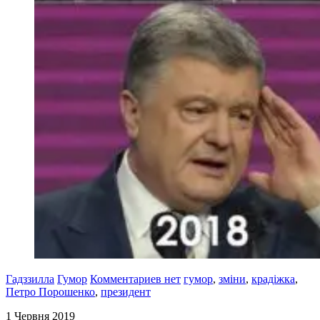
Гадззилла
Гумор
Комментариев нет
гумор
,
зміни
,
крадіжка
,
Петро Порошенко
,
президент
1 Червня 2019