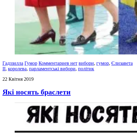
Гадззилла
Гумор
Комментариев нет
вибори
,
гумор
,
Єлизавета
II
,
королева
,
парламентські вибори
,
політик
22 Квітня 2019
Які носять браслети