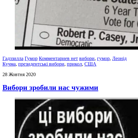
Гадззилла
Гумор
Комментариев нет
вибори
,
гумор
,
Леонід
Кучма
,
президентські вибори
,
прикол
,
США
28 Жовтня 2020
Вибори зробили нас чужими