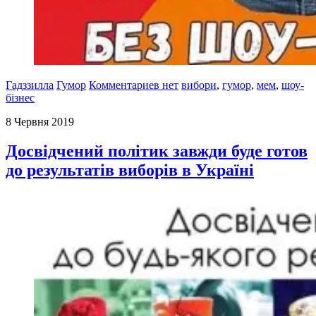
Гадззилла
Гумор
Комментариев нет
вибори
,
гумор
,
мем
,
шоу-
бізнес
8 Червня 2019
Досвідчений політик завжди буде готов
до результатів виборів в Україні