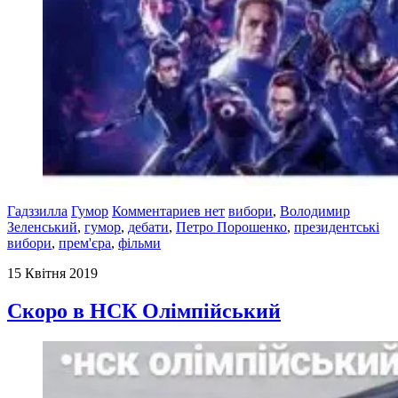
Гадззилла
Гумор
Комментариев нет
вибори
,
Володимир
Зеленський
,
гумор
,
дебати
,
Петро Порошенко
,
президентські
вибори
,
прем'єра
,
фільми
15 Квітня 2019
Скоро в НСК Олімпійський