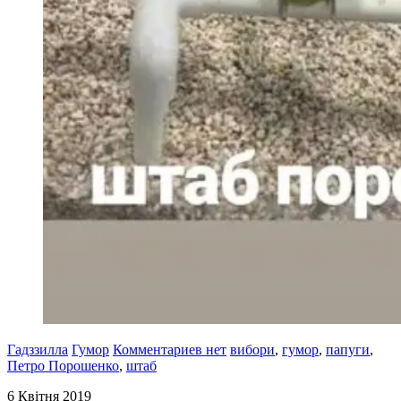
Гадззилла
Гумор
Комментариев нет
вибори
,
гумор
,
папуги
,
Петро Порошенко
,
штаб
6 Квітня 2019