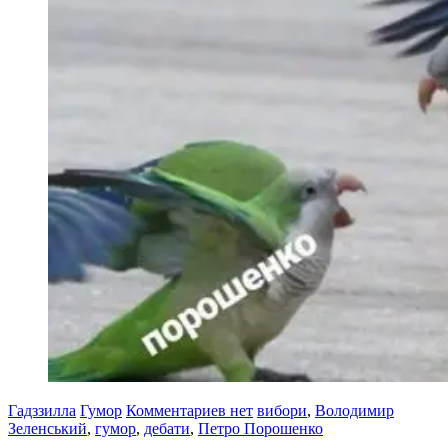
Гадззилла
Гумор
Комментариев нет
вибори
,
Володимир
Зеленський
,
гумор
,
дебати
,
Петро Порошенко