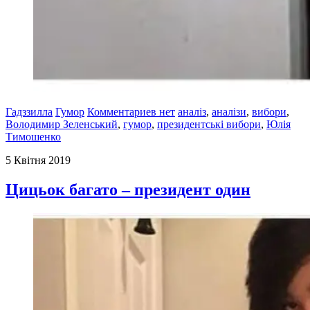
Гадззилла
Гумор
Комментариев нет
аналіз
,
аналізи
,
вибори
,
Володимир Зеленський
,
гумор
,
президентські вибори
,
Юлія
Тимошенко
5 Квітня 2019
Цицьок багато – президент один