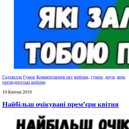
Гадззилла
Гумор
Комментариев нет
вибори
,
гумор
,
друзі
,
мем
,
президентські вибори
19 Квітня 2019
Найбільш очікувані прем’єри квітня