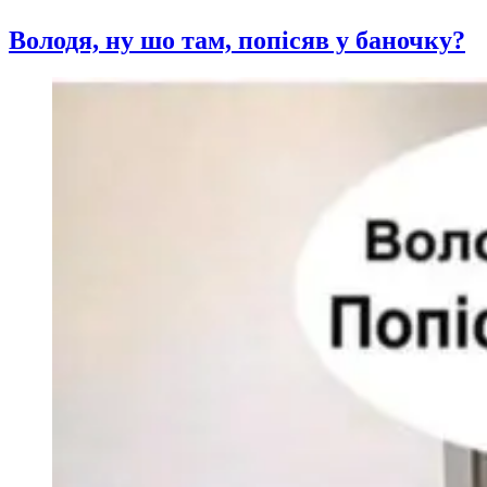
Володя, ну шо там, попісяв у баночку?