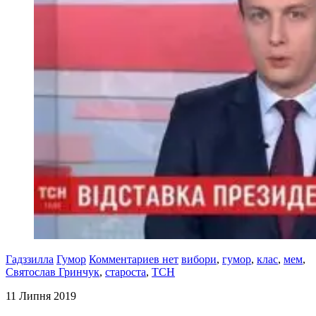
Гадззилла
Гумор
Комментариев нет
вибори
,
гумор
,
клас
,
мем
,
Святослав Гринчук
,
староста
,
ТСН
11 Липня 2019