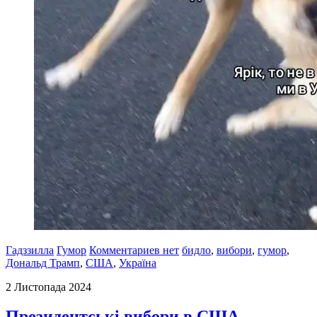
Гадззилла
Гумор
Комментариев нет
бидло
,
вибори
,
гумор
,
Дональд Трамп
,
США
,
Україна
2 Листопада 2024
Президентські вибори в США