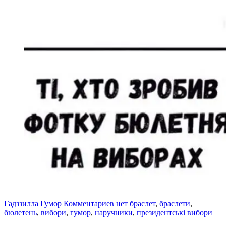
Гадззилла
Гумор
Комментариев нет
браслет
,
браслети
,
бюлетень
,
вибори
,
гумор
,
наручники
,
президентські вибори