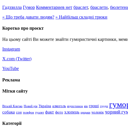
Гадззилла
Гумор
Комментариев нет
браслет
,
браслети
,
бюлетен
«
Що треба давати людям?
»
Найбільш складні трюки
Коротко про проєкт
На цьому сайті Ви можете знайти гумористичні картинки, меми
Instagram
X.com (
Twitter
)
YouTube
Реклама
Мітки сайту
гумо
гроші
Україна
алкоголь
Віталій Кличко
Новий рік
відпочинок
вік
груди
чорний гу
хлопець
собака
факт
сон
чоловік
фото
телефон
туалет
цицьки
Категорії