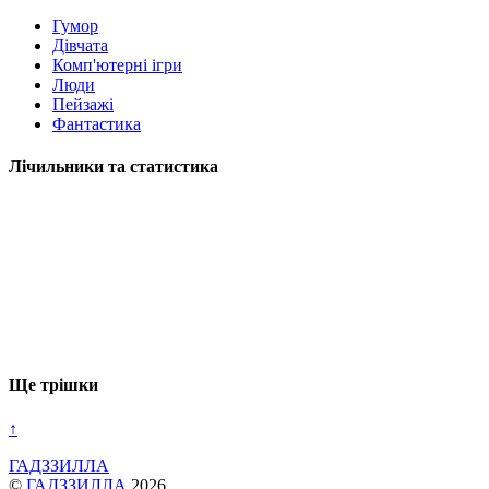
Гумор
Дівчата
Комп'ютерні ігри
Люди
Пейзажі
Фантастика
Лічильники та статистика
Ще трішки
↑
ГАДЗЗИЛЛА
©
ГАДЗЗИЛЛА
2026