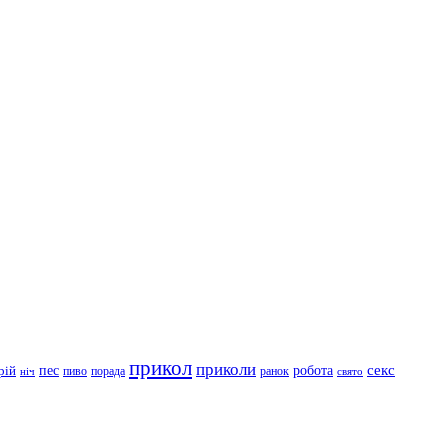
прикол
приколи
робота
секс
пес
рій
пиво
порада
ранок
ніч
свято