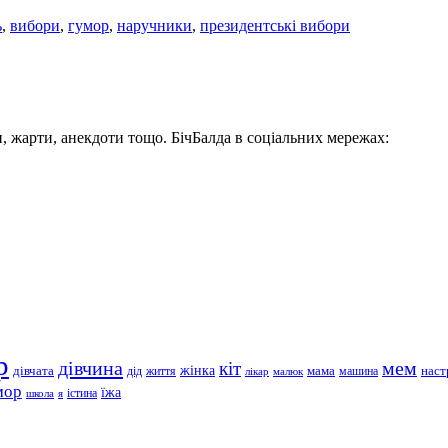
ь
,
вибори
,
гумор
,
наручники
,
президентські вибори
, жарти, анекдоти тощо. БічБалда в соціальних мережах:
р
дівчина
мем
кіт
дівчата
жінка
життя
мама
машина
наст
дід
лікар
малюк
мор
їжа
школа
я
істина