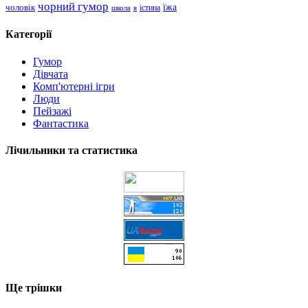
чорний гумор
чоловік
їжа
школа
я
істина
Категорії
Гумор
Дівчата
Комп'ютерні ігри
Люди
Пейзажі
Фантастика
Лічильники та статистика
Ще трішки