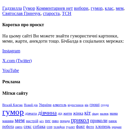
Гадззилла
Гумор
Комментариев нет
вибори
,
гумор
,
клас
,
мем
,
Святослав Гринчук
,
староста
,
ТСН
Коротко про проєкт
На цьому сайті Ви можете знайти гумористичні картинки,
меми, жарти, анекдоти тощо. БічБалда в соціальних мережах:
Instagram
X.com (
Twitter
)
YouTube
Реклама
Мітки сайту
гроші
Україна
алкоголь
Віталій Кличко
Новий рік
відпочинок
вік
груди
гумор
дівчина
кіт
дівчата
жінка
життя
мама
дід
лікар
малюк
прикол
мем
приколи
пес
машина
настрій
пиво
порада
ранок
ніч
хлопець
робота
секс
собака
факт
сон
фото
свято
телефон
туалет
цицьки