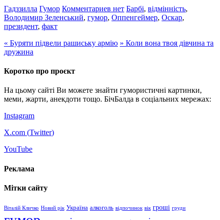
Гадззилла
Гумор
Комментариев нет
Барбі
,
відмінність
,
Володимир Зеленський
,
гумор
,
Оппенгеймер
,
Оскар
,
президент
,
факт
«
Буряти підвели рашиську армію
»
Коли вона твоя дівчина та
дружина
Коротко про проєкт
На цьому сайті Ви можете знайти гумористичні картинки,
меми, жарти, анекдоти тощо. БічБалда в соціальних мережах:
Instagram
X.com (
Twitter
)
YouTube
Реклама
Мітки сайту
гроші
Україна
алкоголь
Віталій Кличко
Новий рік
відпочинок
вік
груди
гумор