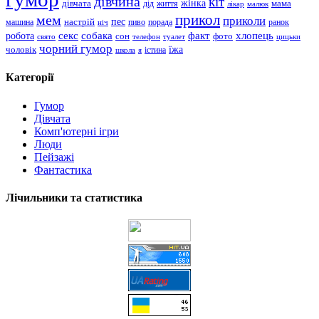
дівчина
кіт
дівчата
жінка
життя
мама
дід
лікар
малюк
прикол
мем
приколи
пес
машина
настрій
пиво
порада
ранок
ніч
хлопець
робота
секс
собака
факт
сон
фото
свято
телефон
туалет
цицьки
чорний гумор
чоловік
їжа
школа
я
істина
Категорії
Гумор
Дівчата
Комп'ютерні ігри
Люди
Пейзажі
Фантастика
Лічильники та статистика