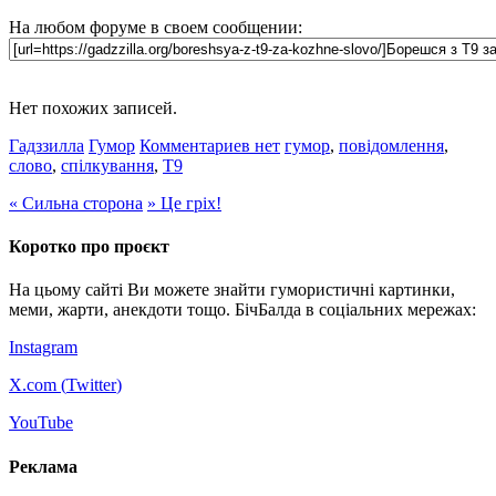
На любом форуме в своем сообщении:
Нет похожих записей.
Гадззилла
Гумор
Комментариев нет
гумор
,
повідомлення
,
слово
,
спілкування
,
Т9
«
Сильна сторона
»
Це гріх!
Коротко про проєкт
На цьому сайті Ви можете знайти гумористичні картинки,
меми, жарти, анекдоти тощо. БічБалда в соціальних мережах:
Instagram
X.com (
Twitter
)
YouTube
Реклама