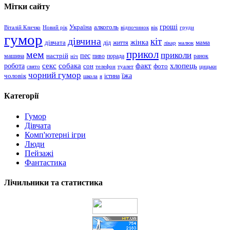
Мітки сайту
гроші
Україна
алкоголь
Віталій Кличко
Новий рік
відпочинок
вік
груди
гумор
дівчина
кіт
дівчата
жінка
життя
мама
дід
лікар
малюк
прикол
мем
приколи
пес
машина
настрій
пиво
порада
ранок
ніч
хлопець
робота
секс
собака
факт
сон
фото
свято
телефон
туалет
цицьки
чорний гумор
чоловік
їжа
школа
я
істина
Категорії
Гумор
Дівчата
Комп'ютерні ігри
Люди
Пейзажі
Фантастика
Лічильники та статистика