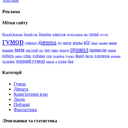
YouTube
Реклама
Мітки сайту
гроші
Україна
алкоголь
Віталій Кличко
Новий рік
відпочинок
вік
груди
гумор
дівчина
кіт
дівчата
жінка
життя
мама
дід
лікар
малюк
прикол
мем
приколи
пес
машина
настрій
пиво
порада
ранок
ніч
хлопець
робота
секс
собака
факт
сон
фото
свято
телефон
туалет
цицьки
чорний гумор
чоловік
їжа
школа
я
істина
Категорії
Гумор
Дівчата
Комп'ютерні ігри
Люди
Пейзажі
Фантастика
Лічильники та статистика