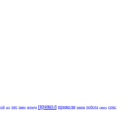
прикол
приколи
робота
секс
пес
рій
пиво
порада
ранок
ніч
свято