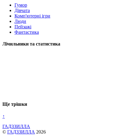
Гумор
Дівчата
Комп'ютерні ігри
Люди
Пейзажі
Фантастика
Лічильники та статистика
Ще трішки
↑
ГАДЗЗИЛЛА
©
ГАДЗЗИЛЛА
2026