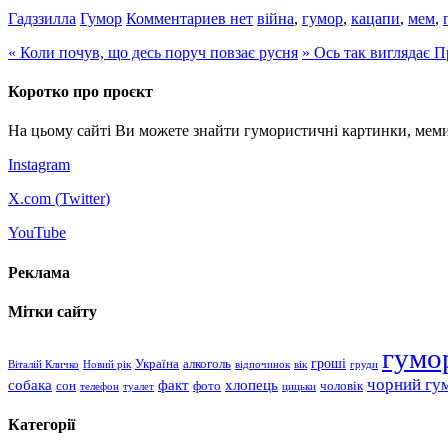
Гадззилла
Гумор
Комментариев нет
війна
,
гумор
,
кацапи
,
мем
,
«
Коли почув, що десь поруч повзає русня
»
Ось так виглядає П
Коротко про проєкт
На цьому сайті Ви можете знайти гумористичні картинки, меми
Instagram
X.com (
Twitter
)
YouTube
Реклама
Мітки сайту
гумо
гроші
Україна
алкоголь
Віталій Кличко
Новий рік
відпочинок
вік
груди
чорний гу
хлопець
собака
факт
сон
чоловік
фото
телефон
туалет
цицьки
Категорії