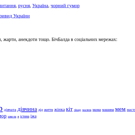
питання
,
русня
,
Україна
,
чорний гумор
ривид України
, жарти, анекдоти тощо. БічБалда в соціальних мережах:
р
дівчина
мем
кіт
дівчата
жінка
життя
мама
машина
наст
дід
лікар
малюк
мор
їжа
школа
я
істина